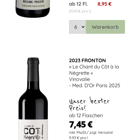
ab 12 Fl.
8,95 €
(11,93 € pro l)
Warenkorb
2023 FRONTON
» Le Chant du Côt à la
Négrette «
Vinovalie
- Med. D'Or Paris 2025
Unser bester
Preis!
ab 12 Flaschen
7,45 €
9.93 € pro l