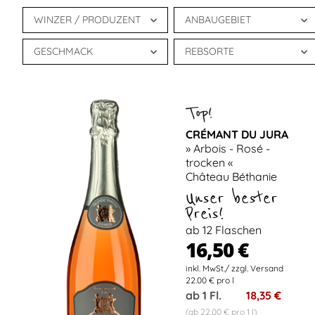
WINZER / PRODUZENT
ANBAUGEBIET
GESCHMACK
REBSORTE
CRÉMANT DU JURA
» Arbois - Rosé -
trocken «
Château Béthanie
Unser bester
Preis!
ab 12 Flaschen
16,50 €
22.00 € pro l
ab 1 Fl.
18,35 €
(ab 22,00 € pro 1 l)