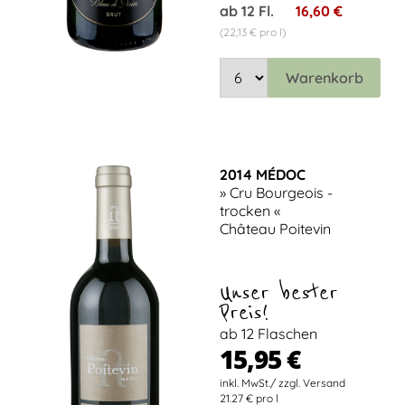
ab 12 Fl.
16,60 €
(22,13 € pro l)
Warenkorb
2014 MÉDOC
» Cru Bourgeois -
trocken «
Château Poitevin
Unser bester
Preis!
ab 12 Flaschen
15,95 €
21.27 € pro l