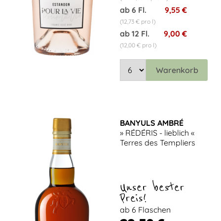
ab 6 Fl.
9,55 €
(12,73 € pro l)
ab 12 Fl.
9,00 €
(12,00 € pro l)
Warenkorb
BANYULS AMBRÉ
» RÉDÉRIS - lieblich «
Terres des Templiers
Unser bester
Preis!
ab 6 Flaschen