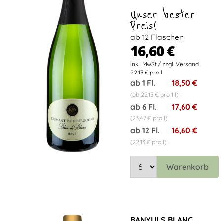
Unser bester
Preis!
ab 12 Flaschen
16,60 €
22.13 € pro l
ab 1 Fl.
18,50 €
(ab 22,13 € pro 1 l)
ab 6 Fl.
17,60 €
(23,47 € pro l)
ab 12 Fl.
16,60 €
(22,13 € pro l)
Warenkorb
BANYULS BLANC