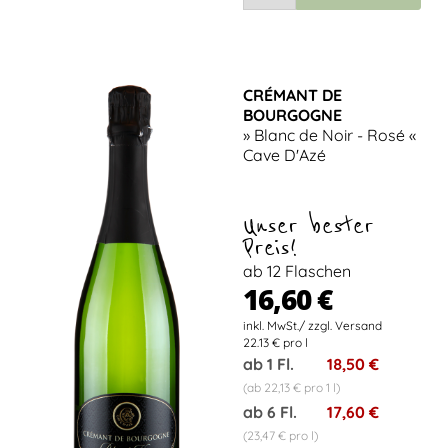
CRÉMANT DE
BOURGOGNE
» Blanc de Noir - Rosé «
Cave D'Azé
Unser bester
Preis!
ab 12 Flaschen
16,60 €
22.13 € pro l
ab 1 Fl.
18,50 €
(ab 22,13 € pro 1 l)
ab 6 Fl.
17,60 €
(23,47 € pro l)