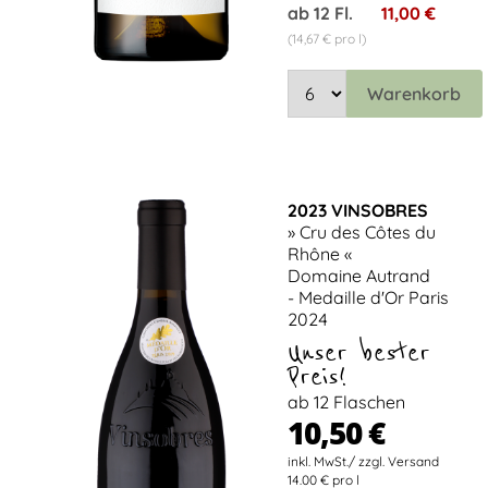
ab 12 Fl.
11,00 €
(14,67 € pro l)
Warenkorb
2023 VINSOBRES
» Cru des Côtes du
Rhône «
Domaine Autrand
- Medaille d'Or Paris
2024
Unser bester
Preis!
ab 12 Flaschen
10,50 €
14.00 € pro l