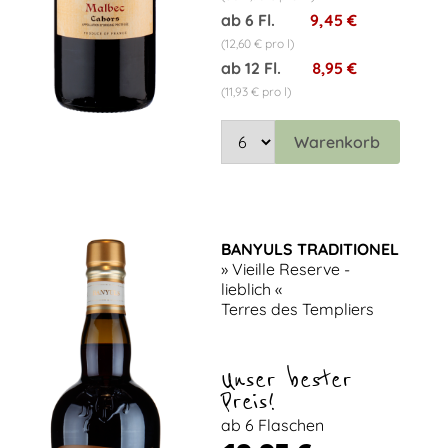
ab 6 Fl.
9,45 €
(12,60 € pro l)
ab 12 Fl.
8,95 €
(11,93 € pro l)
Warenkorb
BANYULS TRADITIONEL
» Vieille Reserve -
lieblich «
Terres des Templiers
Unser bester
Preis!
ab 6 Flaschen