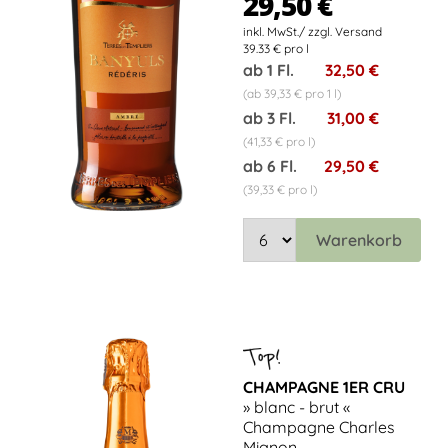
29,50 €
39.33 € pro l
ab 1 Fl.
32,50 €
(ab 39,33 € pro 1 l)
ab 3 Fl.
31,00 €
(41,33 € pro l)
ab 6 Fl.
29,50 €
(39,33 € pro l)
Warenkorb
CHAMPAGNE 1ER CRU
» blanc - brut «
Champagne Charles
Mignon