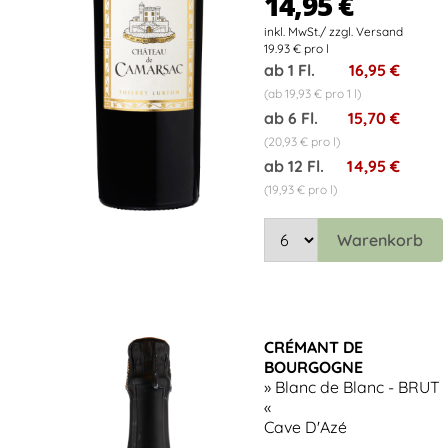
14,95 €
19.93 € pro l
ab 1 Fl.
16,95 €
(ab 19,93 € pro 1 l)
ab 6 Fl.
15,70 €
(20,93 € pro l)
ab 12 Fl.
14,95 €
(19,93 € pro l)
Warenkorb
CRÉMANT DE
BOURGOGNE
» Blanc de Blanc - BRUT
«
Cave D'Azé