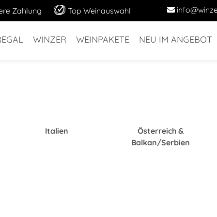
info@winze
ere Zahlung
Top Weinauswahl
REGAL
WINZER
WEINPAKETE
NEU IM ANGEBOT
Italien
Österreich &
Balkan/Serbien