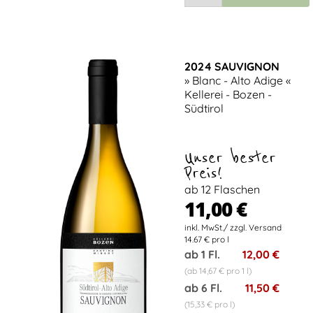
2024 SAUVIGNON
» Blanc - Alto Adige «
Kellerei - Bozen -
Südtirol
Unser bester
Preis!
ab 12 Flaschen
11,00 €
14.67 € pro l
ab 1 Fl.
12,00 €
(ab 14,67 € pro 1 l)
ab 6 Fl.
11,50 €
(15,33 € pro l)