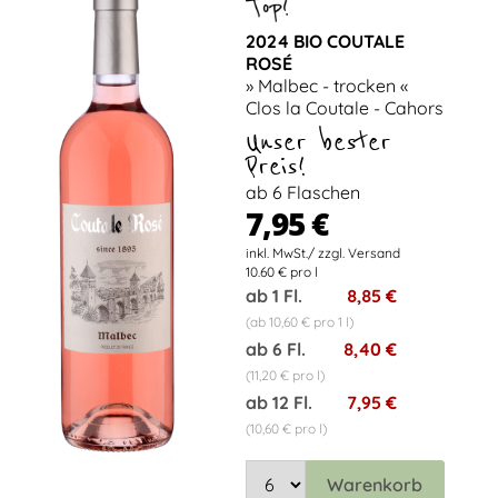
2024 BIO COUTALE
ROSÉ
» Malbec - trocken «
Clos la Coutale - Cahors
Unser bester
Preis!
ab 6 Flaschen
7,95 €
10.60 € pro l
ab 1 Fl.
8,85 €
(ab 10,60 € pro 1 l)
ab 6 Fl.
8,40 €
(11,20 € pro l)
ab 12 Fl.
7,95 €
(10,60 € pro l)
Warenkorb