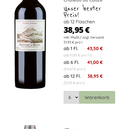
Unser bester
Preis!
ab 12 Flaschen
38,95 €
51.93 € pro l
ab 1 Fl.
43,50 €
(ab 51,93 € pro 1 l)
ab 6 Fl.
41,00 €
(54,67 € pro l)
ab 12 Fl.
38,95 €
(51,93 € pro l)
Warenkorb