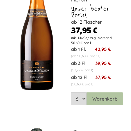
Unser bester
Preis!
ab 12 Flaschen
37,95 €
50.60 € pro l
ab 1 Fl.
42,95 €
(ab 50,60 € pro 1 l)
ab 3 Fl.
39,95 €
(53,27 € pro l)
ab 12 Fl.
37,95 €
(50,60 € pro l)
Warenkorb