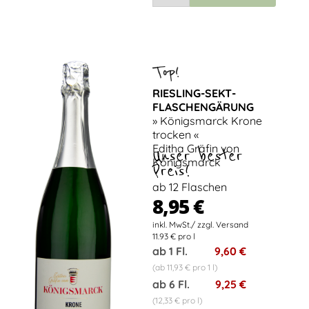
RIESLING-SEKT-
FLASCHENGÄRUNG
» Königsmarck Krone
trocken «
Editha Gräfin von
Unser bester
Königsmarck
Preis!
ab 12 Flaschen
8,95 €
11.93 € pro l
ab 1 Fl.
9,60 €
(ab 11,93 € pro 1 l)
ab 6 Fl.
9,25 €
(12,33 € pro l)