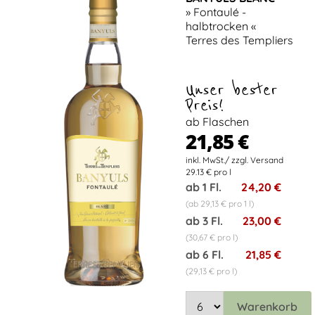
» Fontaulé -
halbtrocken «
Terres des Templiers
Unser bester
Preis!
ab Flaschen
21,85 €
29.13 € pro l
ab 1 Fl.
24,20 €
(ab 29,13 € pro 1 l)
ab 3 Fl.
23,00 €
(30,67 € pro l)
ab 6 Fl.
21,85 €
(29,13 € pro l)
Warenkorb