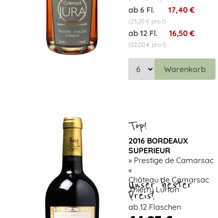
ab 6 Fl.
17,40 €
(23,20 € pro l)
ab 12 Fl.
16,50 €
(22,00 € pro l)
Warenkorb
2016 BORDEAUX
SUPERIEUR
» Prestige de Camarsac
«
Château de Camarsac
Unser bester
Thierry Lurton
Preis!
ab 12 Flaschen