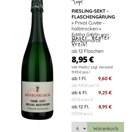
RIESLING-SEKT -
FLASCHENGÄRUNG
» Privat Cuvée -
halbtrocken «
Editha Gräfin von
Unser bester
Königsmarck
Preis!
ab 12 Flaschen
8,95 €
11.93 € pro l
ab 1 Fl.
9,60 €
(ab 11,93 € pro 1 l)
ab 6 Fl.
9,25 €
(12,33 € pro l)
ab 12 Fl.
8,95 €
(11,93 € pro l)
Warenkorb