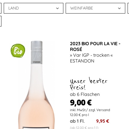
LAND
WEINFARBE
2023 BIO POUR LA VIE -
ROSÉ
» Var IGP - trocken «
ESTANDON
Unser bester
Preis!
ab 6 Flaschen
9,00 €
12.00 € pro l
ab 1 Fl.
9,95 €
(ab 12,00 € pro 1 l)