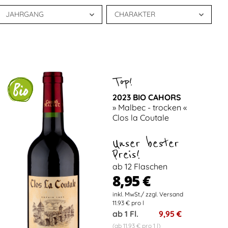
JAHRGANG
CHARAKTER
2023 BIO CAHORS
» Malbec - trocken «
Clos la Coutale
Unser bester
Preis!
ab 12 Flaschen
8,95 €
11.93 € pro l
ab 1 Fl.
9,95 €
(ab 11,93 € pro 1 l)