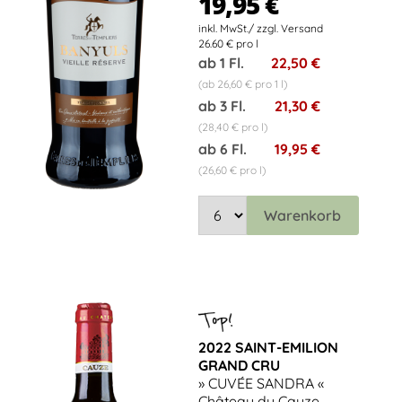
19,95 €
26.60 € pro l
ab 1 Fl.
22,50 €
(ab 26,60 € pro 1 l)
ab 3 Fl.
21,30 €
(28,40 € pro l)
ab 6 Fl.
19,95 €
(26,60 € pro l)
Warenkorb
2022 SAINT-EMILION
GRAND CRU
» CUVÉE SANDRA «
Château du Cauze