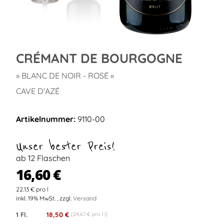
CRÉMANT DE BOURGOGNE
» BLANC DE NOIR - ROSÉ «
CAVE D'AZÉ
Artikelnummer:
9110-00
Unser bester Preis!
ab 12 Flaschen
16,60 €
22.13 € pro l
inkl. 19% MwSt. , zzgl.
Versand
1 Fl.
18,50 €
(24,67 € pro 1 l)