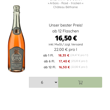
» Arbois - Rosé - trocken «
Château Béthanie
Unser bester Preis!
ab 12 Flaschen
16,50 €
22.00 € pro l
ab 1 Fl.
18,35 €
(24,47 € pro 1 l)
ab 6 Fl.
17,40 €
(23,20 € pro l)
ab 12 Fl.
16,50 €
(22,00 € pro l)