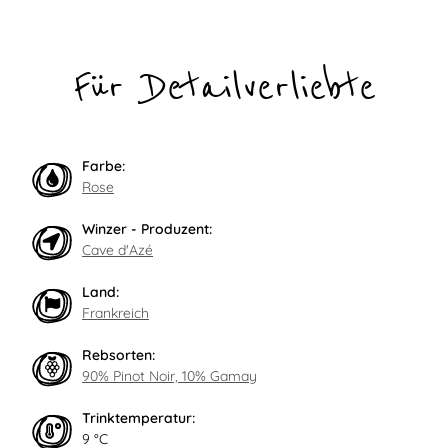
Für Detailverliebte
Farbe:
Rose
Winzer - Produzent:
Cave d'Azé
Land:
Frankreich
Rebsorten:
90% Pinot Noir, 10% Gamay
Trinktemperatur:
9 °C