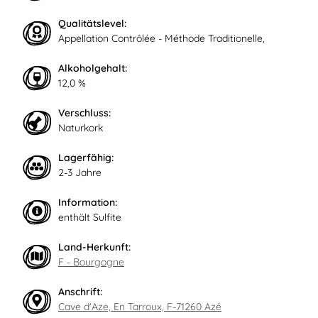
Qualitätslevel:
Appellation Contrôlée - Méthode Traditionelle,
Alkoholgehalt:
12,0 %
Verschluss:
Naturkork
Lagerfähig:
2-3 Jahre
Information:
enthält Sulfite
Land-Herkunft:
F - Bourgogne
Anschrift:
Cave d'Aze, En Tarroux, F-71260 Azé