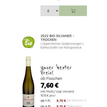
2022 BIO SILVANER -
TROCKEN
» Oppenheimer Güldenmorgen «
Editha Gräfin von Königsmarck
Unser bester
Preis!
ab Flaschen
7,60 €
10.13 € pro l
ab 1 Fl.
8,70 €
(ab 10,13 € pro 1 l)
ab 6 Fl.
8,25 €
(11,00 € pro l)