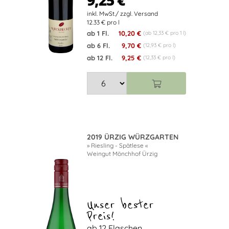
9,25 €
12.33 € pro l
ab 1 Fl.
10,20 €
(ab 12,33 € pro 1 l)
ab 6 Fl.
9,70 €
(12,93 € pro l)
ab 12 Fl.
9,25 €
(12,33 € pro l)
2019 ÜRZIG WÜRZGARTEN
» Riesling - Spätlese «
Weingut Mönchhof Ürzig
Unser bester
Preis!
ab 12 Flaschen