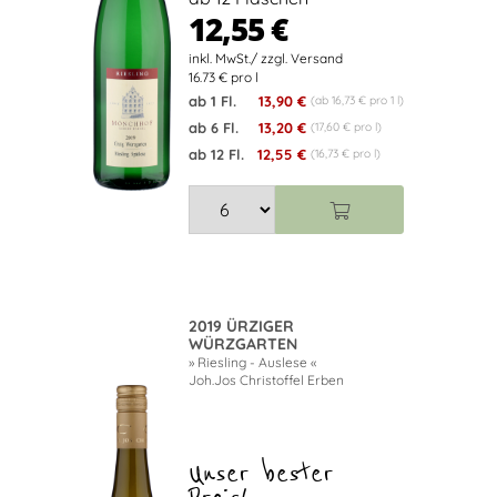
12,55 €
16.73 € pro l
ab 1 Fl.
13,90 €
(ab 16,73 € pro 1 l)
ab 6 Fl.
13,20 €
(17,60 € pro l)
ab 12 Fl.
12,55 €
(16,73 € pro l)
2019 ÜRZIGER
WÜRZGARTEN
» Riesling - Auslese «
Joh.Jos Christoffel Erben
Unser bester