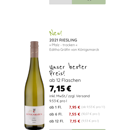
2021 RIESLING
» Pfalz - trocken «
Editha Gräfin von Königsmarck
Unser bester
Preis!
ab 12 Flaschen
7,15 €
9.53 € pro l
ab 1 Fl.
7,95 €
(ab 9,53 € pro 1 l)
ab 6 Fl.
7,55 €
(10,07 € pro l)
ab 12 Fl.
7,15 €
(9,53 € pro l)