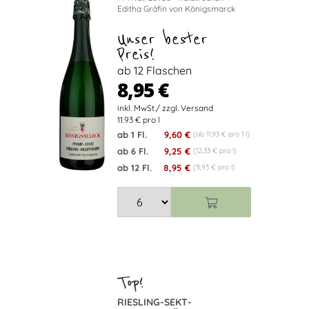
Editha Gräfin von Königsmarck
Unser bester
Preis!
ab 12 Flaschen
8,95 €
11.93 € pro l
ab 1 Fl.
9,60 €
(ab 11,93 € pro 1 l)
ab 6 Fl.
9,25 €
(12,33 € pro l)
ab 12 Fl.
8,95 €
(11,93 € pro l)
RIESLING-SEKT-