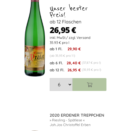
Unser bester
Preis!
ab 12 Flaschen
26,95 €
35.93 € pro l
ab 1 Fl.
29,90 €
(ab 35,93 € pro 1 l)
ab 6 Fl.
28,40 €
(37,87 € pro l)
ab 12 Fl.
26,95 €
(35,93 € pro l)
2020 ERDENER TREPPCHEN
» Riesling - Spätlese «
Joh.Jos Christoffel Erben