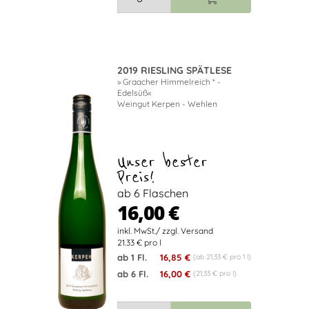
2019 RIESLING SPÄTLESE
» Graacher Himmelreich * -
Edelsüß«
Weingut Kerpen - Wehlen
Unser bester
Preis!
ab 6 Flaschen
16,00 €
21.33 € pro l
ab 1 Fl.
16,85 €
(ab 21,33 € pro 1 l)
ab 6 Fl.
16,00 €
(21,33 € pro l)