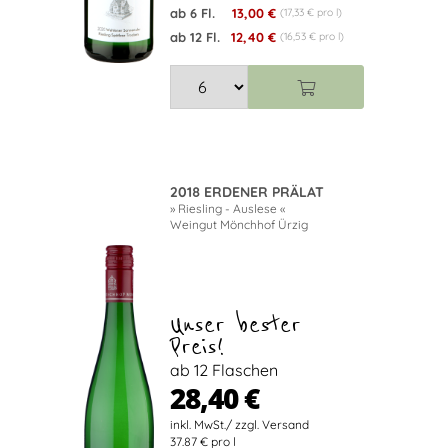
ab 6 Fl.
13,00 €
(17,33 € pro l)
ab 12 Fl.
12,40 €
(16,53 € pro l)
2018 ERDENER PRÄLAT
» Riesling - Auslese «
Weingut Mönchhof Ürzig
Unser bester
Preis!
ab 12 Flaschen
28,40 €
37.87 € pro l