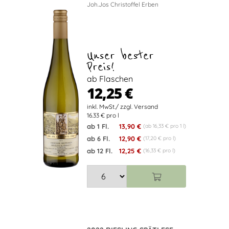
Joh.Jos Christoffel Erben
Unser bester
Preis!
ab Flaschen
12,25 €
16.33 € pro l
ab 1 Fl.
13,90 €
(ab 16,33 € pro 1 l)
ab 6 Fl.
12,90 €
(17,20 € pro l)
ab 12 Fl.
12,25 €
(16,33 € pro l)