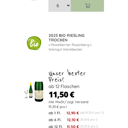
2023 BIO RIESLING
TROCKEN
» Moselkerner Rosenberg «
Weingut Weckbecker
Unser bester
Preis!
ab 12 Flaschen
11,50 €
15.33 € pro l
ab 1 Fl.
12,90 €
(ab 15,33 € pro 1 l)
ab 6 Fl.
12,10 €
(16,13 € pro l)
ab 12 Fl.
11,50 €
(15,33 € pro l)