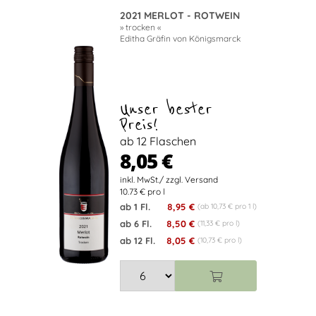
2021 MERLOT - ROTWEIN
» trocken «
Editha Gräfin von Königsmarck
Unser bester
Preis!
ab 12 Flaschen
8,05 €
10.73 € pro l
ab 1 Fl.
8,95 €
(ab 10,73 € pro 1 l)
ab 6 Fl.
8,50 €
(11,33 € pro l)
ab 12 Fl.
8,05 €
(10,73 € pro l)