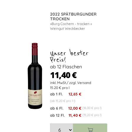
2022 SPÄTBURGUNDER
TROCKEN
»Burg Cochem - trocken «
Weingut Weckbecker
Unser bester
Preis!
ab 12 Flaschen
11,40 €
15.20 € pro l
ab 1 Fl.
12,65 €
(ab 15,20 € pro 1 l)
ab 6 Fl.
12,00 €
(16,00 € pro l)
ab 12 Fl.
11,40 €
(15,20 € pro l)