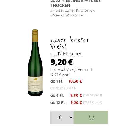
2022 RIESLING SPÄTLESE
TROCKEN
» Hatzenporter Kirchberg «
Weingut Weckbecker
Unser bester
Preis!
ab 12 Flaschen
9,20 €
12.27 € pro l
ab 1 Fl.
10,30 €
(ab 12,27 € pro 1 l)
ab 6 Fl.
9,80 €
(13,07 € pro l)
ab 12 Fl.
9,20 €
(12,27 € pro l)