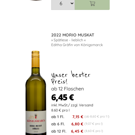
2022 MORIO MUSKAT
» Spätlese - lieblich «
Editha Gräfin von Königsmarck
Unser bester
Preis!
ab 12 Flaschen
6,45 €
8.60 € pro l
ab 1 Fl.
7,15 €
(ab 8,60 € pro 1 l)
ab 6 Fl.
6,80 €
(9,07 € pro l)
ab 12 Fl.
6,45 €
(8,60 € pro l)