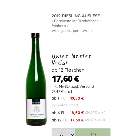
2019 RIESLING AUSLESE
» Bernkasteller Brathöfchen -
feinherb «
Weingut Kerpen - Wehlen
Unser bester
Preis!
ab 12 Flaschen
17,60 €
23.47 € pro l
ab 1 Fl.
19,50 €
(ab 23,47 € pro 1 l)
ab 6 Fl.
18,50 €
(24,67 € pro l)
ab 12 Fl.
17,60 €
(23,47 € pro l)