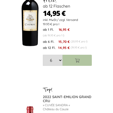
Preis!
ab 12 Flaschen
14,95 €
19.93 € pro l
ab 1 Fl.
16,95 €
(ab 19,93 € pro 1 l)
ab 6 Fl.
15,70 €
(20,93 € pro l)
ab 12 Fl.
14,95 €
(19,93 € pro l)
2022 SAINT-EMILION GRAND
CRU
» CUVÉE SANDRA «
Château du Cauze