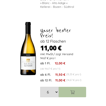
» Blanc - Alto Adige «
Kellerei - Bozen - Südtirol
Unser bester
Preis!
ab 12 Flaschen
11,00 €
14.67 € pro l
ab 1 Fl.
12,00 €
(ab 14,67 € pro 1 l)
ab 6 Fl.
11,50 €
(15,33 € pro l)
ab 12 Fl.
11,00 €
(14,67 € pro l)