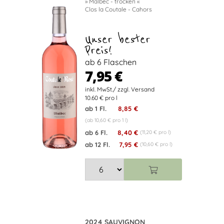
» Malbec - trocken «
Clos la Coutale - Cahors
Unser bester
Preis!
ab 6 Flaschen
7,95 €
10.60 € pro l
ab 1 Fl.
8,85 €
(ab 10,60 € pro 1 l)
ab 6 Fl.
8,40 €
(11,20 € pro l)
ab 12 Fl.
7,95 €
(10,60 € pro l)
2024 SAUVIGNON