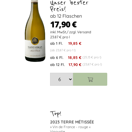
Unser bester
Preis!
ab 12 Flaschen
17,90 €
23.87 € pro l
ab 1 Fl.
19,85 €
(ab 23,87 € pro 1 l)
ab 6 Fl.
18,85 €
(25,13 € pro l)
ab 12 Fl.
17,90 €
(23,87 € pro l)
2023 TERRE MÉTISSÉE
» Vin de France - rouge «
Vinovalie