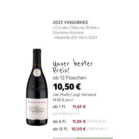
2023 VINSOBRES
» Cru des Côtes du Rhône «
Domaine Autrand
- Medaille d'Or Paris 2024
Unser bester
Preis!
ab 12 Flaschen
10,50 €
14.00 € pro l
ab 1 Fl.
11,65 €
(ab 14,00 € pro 1 l)
ab 6 Fl.
11,05 €
(14,73 € pro l)
ab 12 Fl.
10,50 €
(14,00 € pro l)