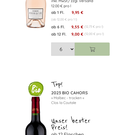
12.00 € pro l
ab 1 Fl.
9,95 €
(ab 12,00 € pro 1 l)
ab 6 Fl.
9,55 €
(12,73 € pro l)
ab 12 Fl.
9,00 €
(12,00 € pro l)
2023 BIO CAHORS
» Malbec - trocken «
Clos la Coutale
Unser bester
Preis!
ab 12 Flaschen