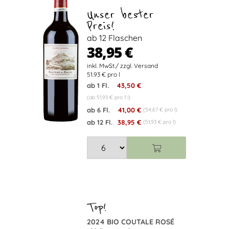
Unser bester
Preis!
ab 12 Flaschen
38,95 €
51.93 € pro l
ab 1 Fl.
43,50 €
(ab 51,93 € pro 1 l)
ab 6 Fl.
41,00 €
(54,67 € pro l)
ab 12 Fl.
38,95 €
(51,93 € pro l)
2024 BIO COUTALE ROSÉ