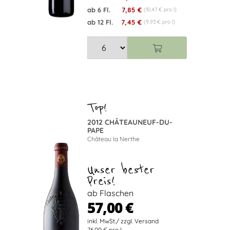
ab 6 Fl.
7,85 €
(10,47 € pro l)
ab 12 Fl.
7,45 €
(9,93 € pro l)
2012 CHÂTEAUNEUF-DU-
PAPE
Château la Nerthe
Unser bester
Preis!
ab Flaschen
57,00 €
76.00 € pro l