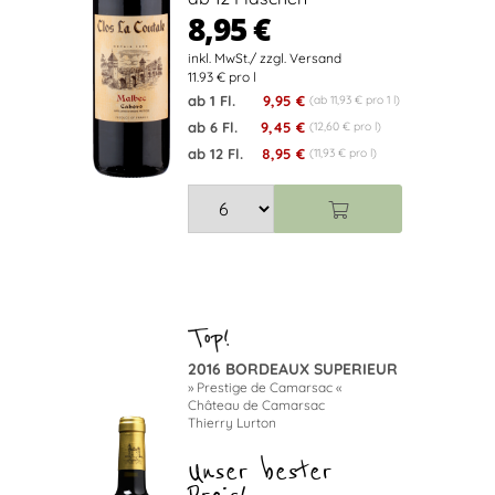
8,95 €
11.93 € pro l
ab 1 Fl.
9,95 €
(ab 11,93 € pro 1 l)
ab 6 Fl.
9,45 €
(12,60 € pro l)
ab 12 Fl.
8,95 €
(11,93 € pro l)
2016 BORDEAUX SUPERIEUR
» Prestige de Camarsac «
Château de Camarsac
Thierry Lurton
Unser bester