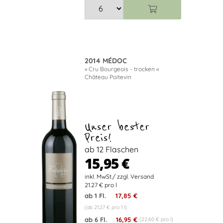
2014 MÉDOC
» Cru Bourgeois - trocken «
Château Poitevin
Unser bester
Preis!
ab 12 Flaschen
15,95 €
21.27 € pro l
ab 1 Fl.
17,85 €
(ab 21,27 € pro 1 l)
ab 6 Fl.
16,95 €
(22,60 € pro l)