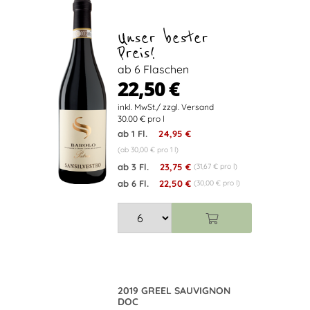
Unser bester
Preis!
ab 6 Flaschen
22,50 €
30.00 € pro l
ab 1 Fl.
24,95 €
(ab 30,00 € pro 1 l)
ab 3 Fl.
23,75 €
(31,67 € pro l)
ab 6 Fl.
22,50 €
(30,00 € pro l)
2019 GREEL SAUVIGNON
DOC