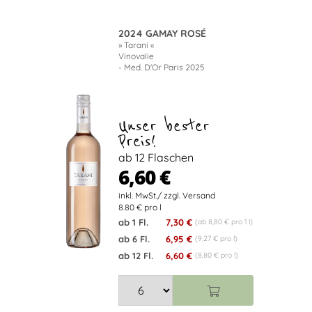
2024 GAMAY ROSÉ
» Tarani «
Vinovalie
- Med. D'Or Paris 2025
Unser bester
Preis!
ab 12 Flaschen
6,60 €
8.80 € pro l
ab 1 Fl.
7,30 €
(ab 8,80 € pro 1 l)
ab 6 Fl.
6,95 €
(9,27 € pro l)
ab 12 Fl.
6,60 €
(8,80 € pro l)