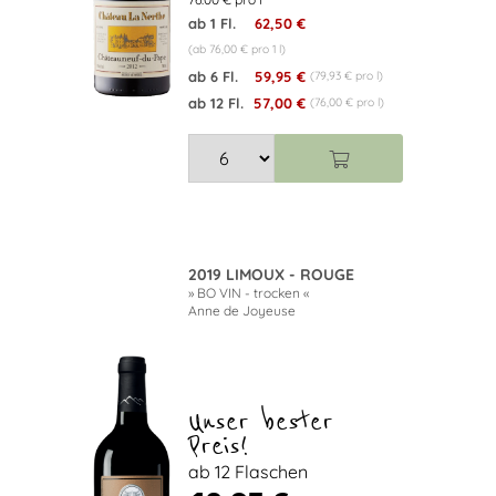
ab 1 Fl.
62,50 €
(ab 76,00 € pro 1 l)
ab 6 Fl.
59,95 €
(79,93 € pro l)
ab 12 Fl.
57,00 €
(76,00 € pro l)
2019 LIMOUX - ROUGE
» BO VIN - trocken «
Anne de Joyeuse
Unser bester
Preis!
ab 12 Flaschen