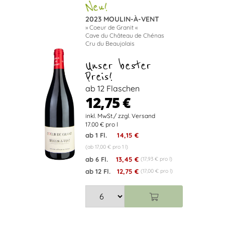
2023 MOULIN-À-VENT
» Coeur de Granit «
Cave du Château de Chénas
Cru du Beaujolais
Unser bester
Preis!
ab 12 Flaschen
12,75 €
17.00 € pro l
ab 1 Fl.
14,15 €
(ab 17,00 € pro 1 l)
ab 6 Fl.
13,45 €
(17,93 € pro l)
ab 12 Fl.
12,75 €
(17,00 € pro l)