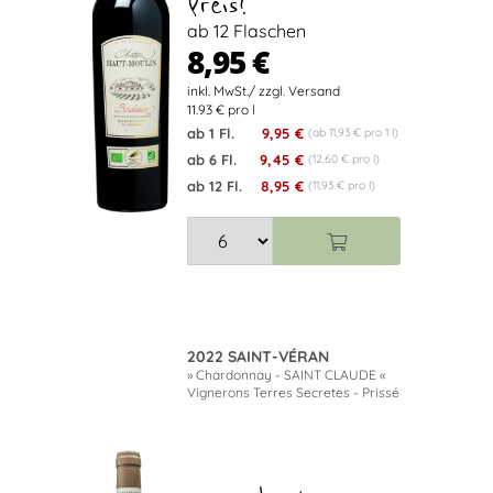
Preis!
ab 12 Flaschen
8,95 €
11.93 € pro l
ab 1 Fl.
9,95 €
(ab 11,93 € pro 1 l)
ab 6 Fl.
9,45 €
(12,60 € pro l)
ab 12 Fl.
8,95 €
(11,93 € pro l)
2022 SAINT-VÉRAN
» Chardonnay - SAINT CLAUDE «
Vignerons Terres Secretes - Prissé