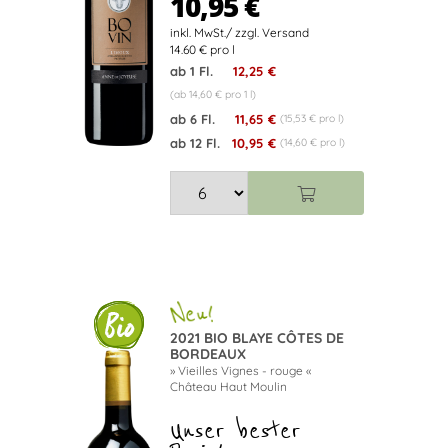
10,95 €
14.60 € pro l
ab 1 Fl.
12,25 €
(ab 14,60 € pro 1 l)
ab 6 Fl.
11,65 €
(15,53 € pro l)
ab 12 Fl.
10,95 €
(14,60 € pro l)
2021 BIO BLAYE CÔTES DE
BORDEAUX
» Vieilles Vignes - rouge «
Château Haut Moulin
Unser bester