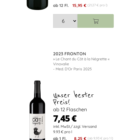
ab 12 Fl.
15,95 €
(21,27 € pro l)
2023 FRONTON
» Le Chant du Côt à la Négrette «
Vinovalie
- Med. D'Or Paris 2025
Unser bester
Preis!
ab 12 Flaschen
7,45 €
9.93 € pro l
ab 1 Fl.
8,25 €
(ab 9,93 € pro 1 l)