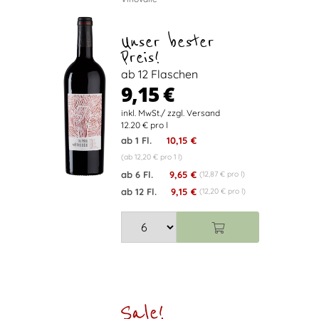
Unser bester
Preis!
ab 12 Flaschen
9,15 €
12.20 € pro l
ab 1 Fl.
10,15 €
(ab 12,20 € pro 1 l)
ab 6 Fl.
9,65 €
(12,87 € pro l)
ab 12 Fl.
9,15 €
(12,20 € pro l)