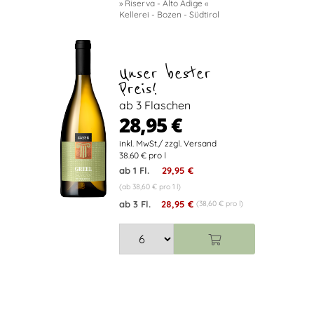
» Riserva - Alto Adige «
Kellerei - Bozen - Südtirol
Unser bester
Preis!
ab 3 Flaschen
28,95 €
38.60 € pro l
ab 1 Fl.
29,95 €
(ab 38,60 € pro 1 l)
ab 3 Fl.
28,95 €
(38,60 € pro l)