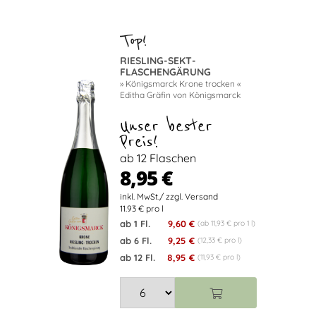
RIESLING-SEKT-
FLASCHENGÄRUNG
» Königsmarck Krone trocken «
Editha Gräfin von Königsmarck
Unser bester
Preis!
ab 12 Flaschen
8,95 €
11.93 € pro l
ab 1 Fl.
9,60 €
(ab 11,93 € pro 1 l)
ab 6 Fl.
9,25 €
(12,33 € pro l)
ab 12 Fl.
8,95 €
(11,93 € pro l)