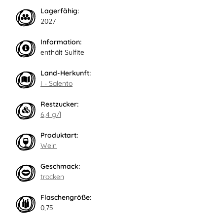
Lagerfähig:
2027
Information:
enthält Sulfite
Land-Herkunft:
I - Salento
Restzucker:
6,4 g/l
Produktart:
Wein
Geschmack:
trocken
Flaschengröße:
0,75