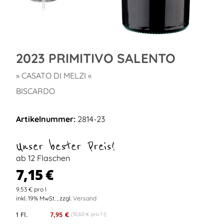
2023 PRIMITIVO SALENTO
» CASATO DI MELZI «
BISCARDO
Artikelnummer:
2814-23
Unser bester Preis!
ab 12 Flaschen
7,15 €
9.53 € pro l
inkl. 19% MwSt. , zzgl.
Versand
1 Fl.
7,95 €
(10,60 € pro 1 l)