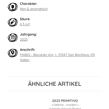
Charakter:
fein & aromatisch
Säure:
6,3 g/l
Jahrgang:
2023
Anschrift:
MABIS - Biscardo Vini, I- 37047 San Bonifacio VR,
Italien
ÄHNLICHE ARTIKEL
2023 PRIMITIVO
» Salento - trocken «
Azienda Vinicola Rivera