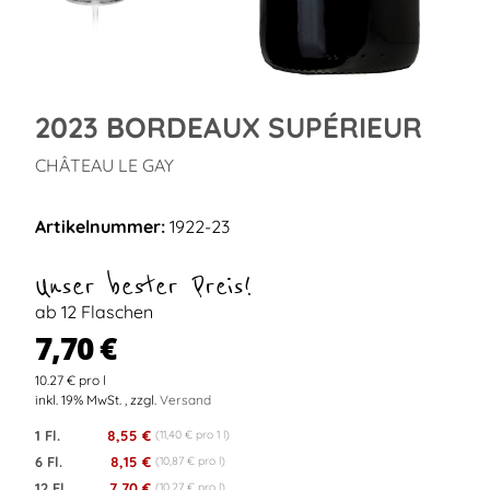
2023 BORDEAUX SUPÉRIEUR
CHÂTEAU LE GAY
Artikelnummer:
1922-23
Unser bester Preis!
ab 12 Flaschen
7,70 €
10.27 € pro l
inkl. 19% MwSt. , zzgl.
Versand
1 Fl.
8,55 €
(11,40 € pro 1 l)
6 Fl.
8,15 €
(10,87 € pro l)
12 Fl.
7,70 €
(10,27 € pro l)