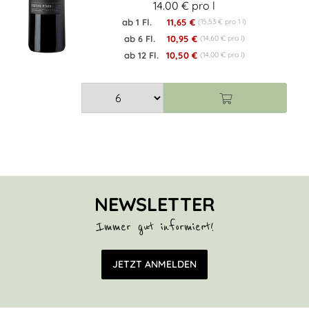
14.00 € pro l
ab 1 Fl.
11,65 €
(15,53 € pro 1 l)
ab 6 Fl.
10,95 €
(14,60 € pro l)
ab 12 Fl.
10,50 €
(14,00 € pro l)
NEWSLETTER
Immer gut informiert!
E-Mail Adresse
JETZT ANMELDEN