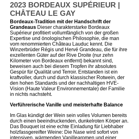
2023 BORDEAUX SUPÉRIEUR |
CHÂTEAU LE GAY
Bordeaux-Tradition mit der Handschrift der
Grandeaus
Dieser charakterstarke Bordeaux
Supérieur profitiert vollumfänglich von der großen
Expertise und önologischen Philosophie, die man
vom renommierten Château Lauduc kennt. Die
Winzerbrüder Régis und Hervé Grandeau, die für ihre
exzellenten Güter auf der Rive Droite (nur zehn
Kilometer von Bordeaux entfernt) bekannt sind
,
beweisen auch bei diesem Tropfen ihr absolutes
Gespür für Qualität und Terroir
. Entstanden ist ein
kraftvoller, durch und durch klassischer Rotwein, der
den hohen Standards und der nachhaltigen HVE-
Vision (Haute Valeur Environnementale) der Familie
in nichts nachsteht
.
Verführerische Vanille und meisterhafte Balance
Im Glas kündigt der Wein sein volles Volumen bereits
durch einen beeindruckenden, dunkelroten Körper an.
Das Bouquet ist eine echte Einladung für Liebhaber
holzfassgereifter Weine: Die Nase wird sofort von
intensiven, wärmenden Vanillearomen und einer