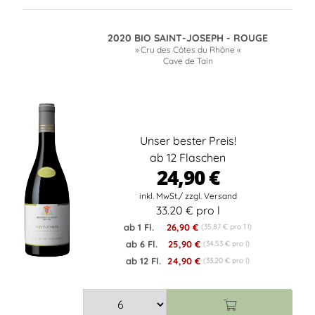
2020 BIO SAINT-JOSEPH - ROUGE
» Cru des Côtes du Rhône «
Cave de Tain
Unser bester Preis!
ab 12 Flaschen
24,90 €
33.20 € pro l
ab 1 Fl.
26,90 €
(35,87 € pro 1 l)
ab 6 Fl.
25,90 €
(34,53 € pro l)
ab 12 Fl.
24,90 €
(33,20 € pro l)