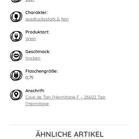
Charakter:
ausdrucksstark & fein
Produktart:
Wein
Geschmack:
trocken
Flaschengröße:
0,75
Anschrift:
Cave de Tain l'Hermitage F – 26602 Tain
l'Hermitage
ÄHNLICHE ARTIKEL