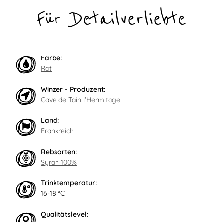
Für Detailverliebte
Farbe:
Rot
Winzer - Produzent:
Cave de Tain l'Hermitage
Land:
Frankreich
Rebsorten:
Syrah 100%
Trinktemperatur:
16-18 °C
Qualitätslevel: