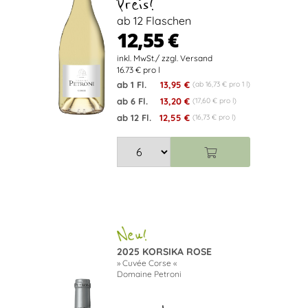
Preis!
ab 12 Flaschen
12,55 €
16.73 € pro l
ab 1 Fl.
13,95 €
(ab 16,73 € pro 1 l)
ab 6 Fl.
13,20 €
(17,60 € pro l)
ab 12 Fl.
12,55 €
(16,73 € pro l)
2025 KORSIKA ROSE
» Cuvée Corse «
Domaine Petroni