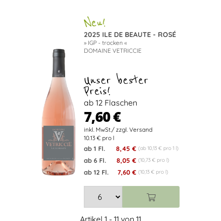
2025 ILE DE BEAUTE - ROSÉ
» IGP - trocken «
DOMAINE VETRICCIE
Unser bester
Preis!
ab 12 Flaschen
7,60 €
10.13 € pro l
ab 1 Fl.
8,45 €
(ab 10,13 € pro 1 l)
ab 6 Fl.
8,05 €
(10,73 € pro l)
ab 12 Fl.
7,60 €
(10,13 € pro l)
Artikel 1 - 11 von 11