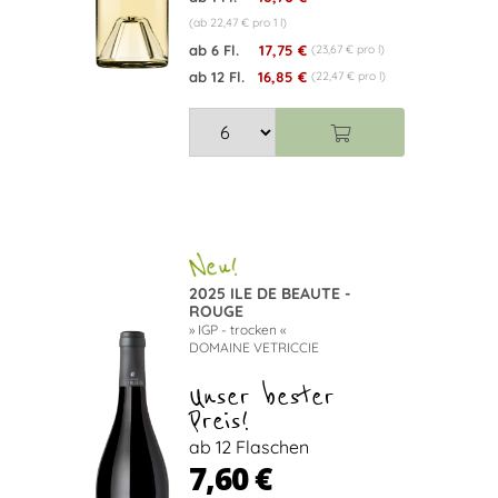
(ab 22,47 € pro 1 l)
ab 6 Fl.
17,75 €
(23,67 € pro l)
ab 12 Fl.
16,85 €
(22,47 € pro l)
2025 ILE DE BEAUTE -
ROUGE
» IGP - trocken «
DOMAINE VETRICCIE
Unser bester
Preis!
ab 12 Flaschen
7,60 €