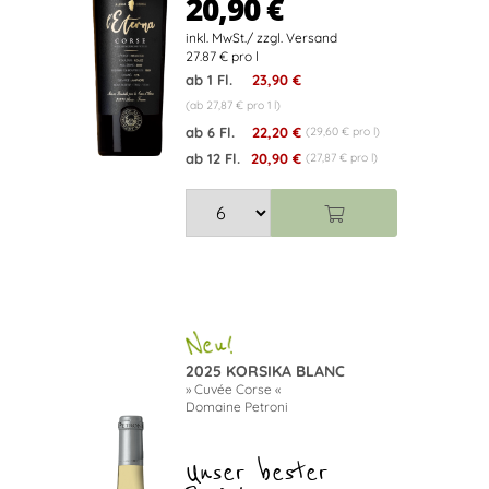
20,90 €
27.87 € pro l
ab 1 Fl.
23,90 €
(ab 27,87 € pro 1 l)
ab 6 Fl.
22,20 €
(29,60 € pro l)
ab 12 Fl.
20,90 €
(27,87 € pro l)
2025 KORSIKA BLANC
» Cuvée Corse «
Domaine Petroni
Unser bester