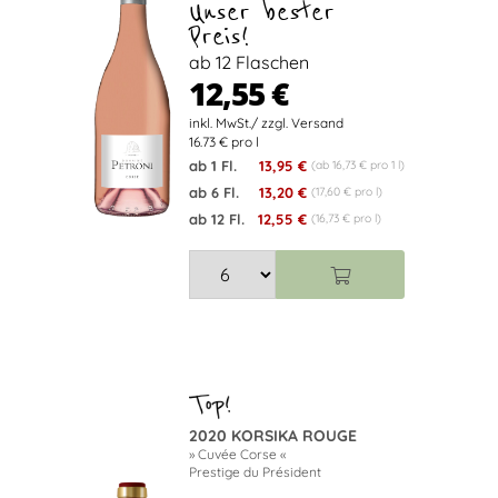
Unser bester
Preis!
ab 12 Flaschen
12,55 €
16.73 € pro l
ab 1 Fl.
13,95 €
(ab 16,73 € pro 1 l)
ab 6 Fl.
13,20 €
(17,60 € pro l)
ab 12 Fl.
12,55 €
(16,73 € pro l)
2020 KORSIKA ROUGE
» Cuvée Corse «
Prestige du Président