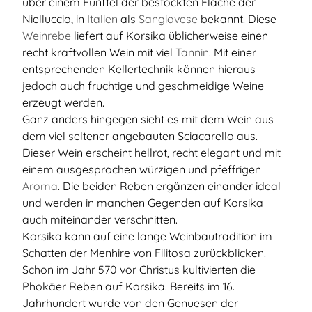
über einem Fünftel der bestockten Fläche der
Nielluccio, in
Italien
als
Sangiovese
bekannt. Diese
Weinrebe
liefert auf Korsika üblicherweise einen
recht kraftvollen Wein mit viel
Tannin
. Mit einer
entsprechenden Kellertechnik können hieraus
jedoch auch fruchtige und geschmeidige Weine
erzeugt werden.
Ganz anders hingegen sieht es mit dem Wein aus
dem viel seltener angebauten Sciacarello aus.
Dieser Wein erscheint hellrot, recht elegant und mit
einem ausgesprochen würzigen und pfeffrigen
Aroma
. Die beiden Reben ergänzen einander ideal
und werden in manchen Gegenden auf Korsika
auch miteinander verschnitten.
Korsika kann auf eine lange Weinbautradition im
Schatten der Menhire von Filitosa zurückblicken.
Schon im Jahr 570 vor Christus kultivierten die
Phokäer Reben auf Korsika. Bereits im 16.
Jahrhundert wurde von den Genuesen der