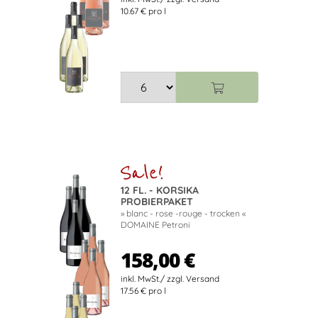
10.67 € pro l
12 FL. - KORSIKA
PROBIERPAKET
» blanc - rose -rouge - trocken «
DOMAINE Petroni
158,00 €
17.56 € pro l