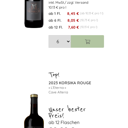
10.13 € pro l
ab 1 Fl.
8,45 €
(ab 10,13 € pro 1 l)
ab 6 Fl.
8,05 €
(10,73 € pro l)
ab 12 Fl.
7,60 €
(10,13 € pro l)
2023 KORSIKA ROUGE
» L'Eterna «
Cave Alteria
Unser bester
Preis!
ab 12 Flaschen