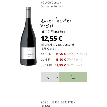
» Cuvée Corse «
Domaine Petroni
Unser bester
Preis!
ab 12 Flaschen
12,55 €
16.73 € pro l
ab 1 Fl.
13,95 €
(ab 16,73 € pro 1 l)
ab 6 Fl.
13,20 €
(17,60 € pro l)
ab 12 Fl.
12,55 €
(16,73 € pro l)
2025 ILE DE BEAUTE -
BLANC