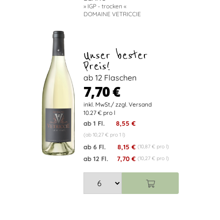
» IGP - trocken «
DOMAINE VETRICCIE
Unser bester
Preis!
ab 12 Flaschen
7,70 €
10.27 € pro l
ab 1 Fl.
8,55 €
(ab 10,27 € pro 1 l)
ab 6 Fl.
8,15 €
(10,87 € pro l)
ab 12 Fl.
7,70 €
(10,27 € pro l)