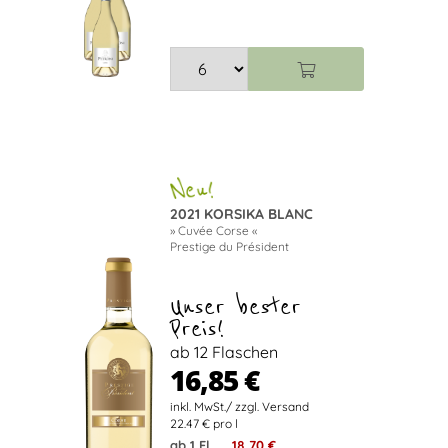
2021 KORSIKA BLANC
» Cuvée Corse «
Prestige du Président
Unser bester
Preis!
ab 12 Flaschen
16,85 €
22.47 € pro l
ab 1 Fl.
18,70 €