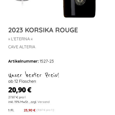
2023 KORSIKA ROUGE
» L'ETERNA «
CAVE ALTERIA
Artikelnummer:
1527-23
Unser bester Preis!
ab 12 Flaschen
20,90 €
27.87 € pro l
inkl. 19% MwSt. , zzgl.
Versand
1 Fl.
23,90 €
(31,87 € pro 1 l)