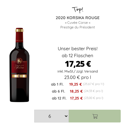
2020 KORSIKA ROUGE
» Cuvée Corse «
Prestige du Président
Unser bester Preis!
ab 12 Flaschen
17,25 €
23.00 € pro l
ab 1 Fl.
19,25 €
(25,67 € pro 1 l)
ab 6 Fl.
18,25 €
(24,33 € pro l)
ab 12 Fl.
17,25 €
(23,00 € pro l)