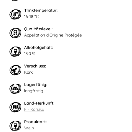
Trinktemperatur:
16-18 °C
Qualitätslevel:
Appellation d’Origine Protégée
Alkoholgehalt:
13,0 %
Verschluss:
Kork
Lagerfähig:
langfristig
Land-Herkunft:
F - Korsika
Produktart:
Wein