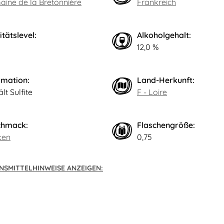
ine de la Bretonnière
Frankreich
itätslevel:
Alkoholgehalt:
12,0 %
rmation:
Land-Herkunft:
lt Sulfite
F - Loire
chmack:
Flaschengröße:
ken
0,75
NSMITTELHINWEISE ANZEIGEN: