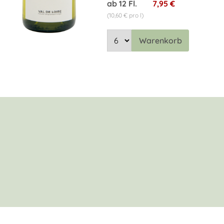
ab 12 Fl.
7,95 €
(10,60 € pro l)
Warenkorb