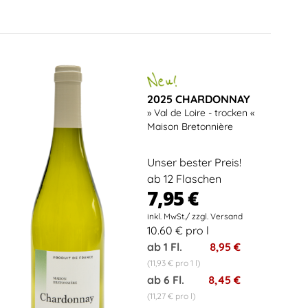
2025 CHARDONNAY
» Val de Loire - trocken «
Maison Bretonnière
Unser bester Preis!
ab 12 Flaschen
7,95 €
10.60 € pro l
ab 1 Fl.
8,95 €
(11,93 € pro 1 l)
ab 6 Fl.
8,45 €
(11,27 € pro l)