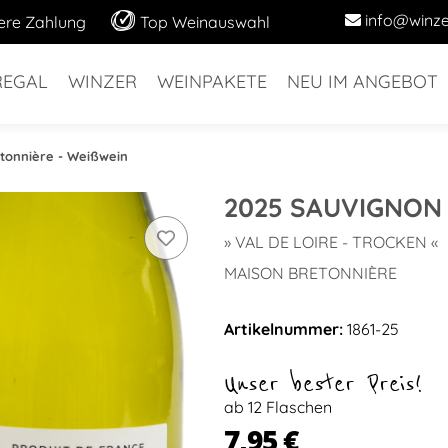
info@winze
ere Zahlung
Top Weinauswahl
REGAL
WINZER
WEINPAKETE
NEU IM ANGEBOT
tonnière - Weißwein
2025 SAUVIGNON 
» VAL DE LOIRE - TROCKEN «
MAISON BRETONNIÈRE
Artikelnummer:
1861-25
Unser bester Preis!
ab 12 Flaschen
7,95 €