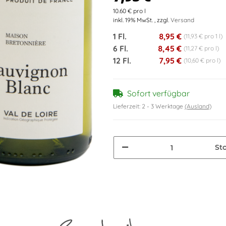
10.60 € pro l
inkl. 19% MwSt. , zzgl.
Versand
1 Fl.
8,95 €
(11,93 € pro 1 l)
6 Fl.
8,45 €
(11,27 € pro l)
12 Fl.
7,95 €
(10,60 € pro l)
Sofort verfügbar
Lieferzeit:
2 - 3 Werktage
(Ausland)
St