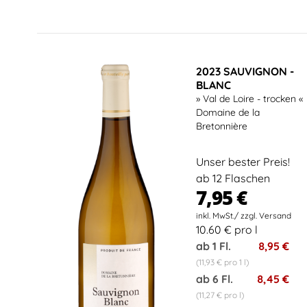
2023 SAUVIGNON -
BLANC
» Val de Loire - trocken «
Domaine de la
Bretonnière
Unser bester Preis!
ab 12 Flaschen
7,95 €
10.60 € pro l
ab 1 Fl.
8,95 €
(11,93 € pro 1 l)
ab 6 Fl.
8,45 €
(11,27 € pro l)