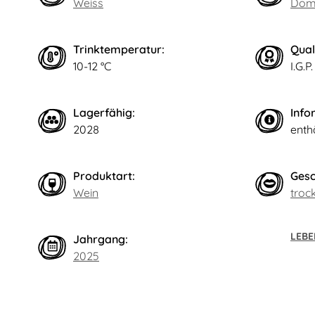
Weiss
Doma
Trinktemperatur:
Qual
10-12 °C
I.G.P.
Lagerfähig:
Info
2028
enthä
Produktart:
Ges
Wein
troc
LEBE
Jahrgang:
2025