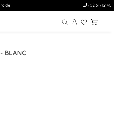
ro.de
(02 61) 12140
- BLANC