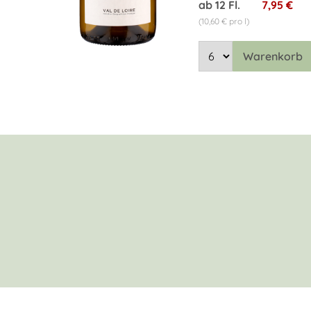
ab 12 Fl.
7,95 €
(10,60 € pro l)
Warenkorb