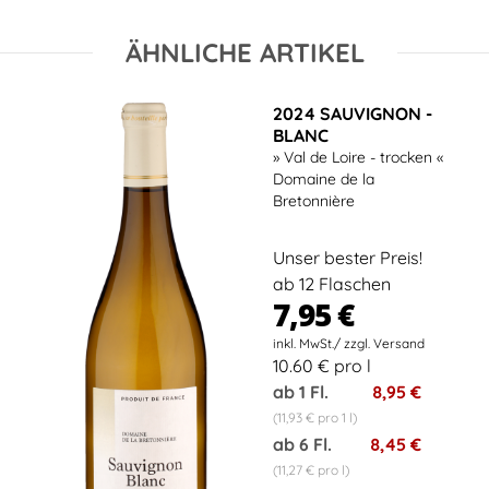
ÄHNLICHE ARTIKEL
2024 SAUVIGNON -
BLANC
» Val de Loire - trocken «
Domaine de la
Bretonnière
Unser bester Preis!
ab 12 Flaschen
7,95 €
10.60 € pro l
ab 1 Fl.
8,95 €
(11,93 € pro 1 l)
ab 6 Fl.
8,45 €
(11,27 € pro l)