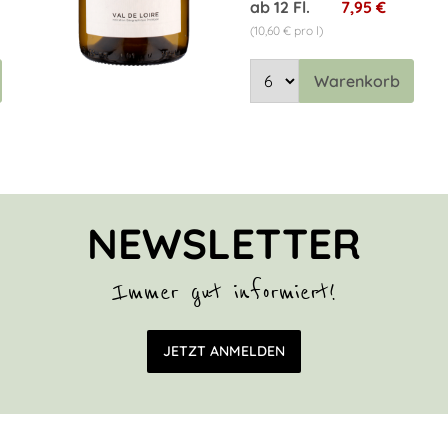
ab 12 Fl.
7,95 €
(10,60 € pro l)
Warenkorb
NEWSLETTER
Immer gut informiert!
E-Mail Adresse
JETZT ANMELDEN