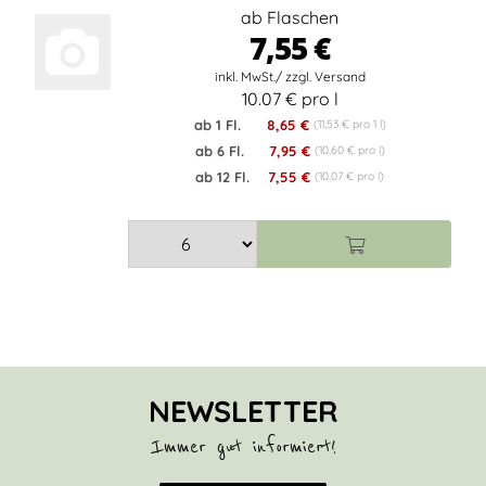
ab Flaschen
7,55 €
10.07 € pro l
ab 1 Fl.
8,65 €
(11,53 € pro 1 l)
ab 6 Fl.
7,95 €
(10,60 € pro l)
ab 12 Fl.
7,55 €
(10,07 € pro l)
NEWSLETTER
Immer gut informiert!