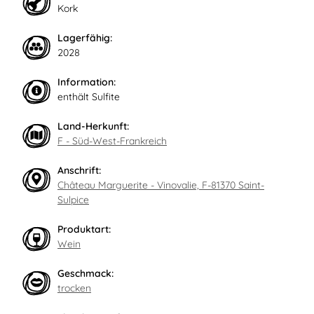
Kork
Lagerfähig:
2028
Information:
enthält Sulfite
Land-Herkunft:
F - Süd-West-Frankreich
Anschrift:
Château Marguerite - Vinovalie, F-81370 Saint-
Sulpice
Produktart:
Wein
Geschmack:
trocken