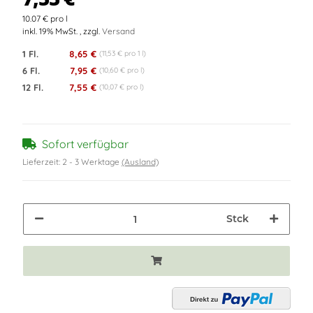
10.07 € pro l
inkl. 19% MwSt. , zzgl.
Versand
1 Fl.
8,65 €
(11,53 € pro 1 l)
6 Fl.
7,95 €
(10,60 € pro l)
12 Fl.
7,55 €
(10,07 € pro l)
Sofort verfügbar
Lieferzeit:
2 - 3 Werktage
(Ausland)
Stck