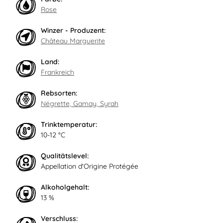
Rose
Winzer - Produzent:
Château Marguerite
Land:
Frankreich
Rebsorten:
Négrette, Gamay, Syrah
Trinktemperatur:
10-12 °C
Qualitätslevel:
Appellation d'Origine Protégée
Alkoholgehalt:
13 %
Verschluss: