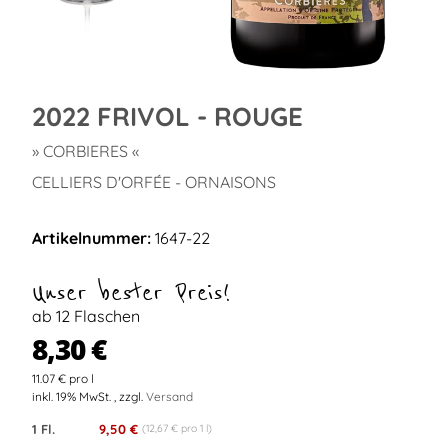
2022 FRIVOL - ROUGE
» CORBIERES «
CELLIERS D'ORFÉE - ORNAISONS
Artikelnummer:
1647-22
Unser bester Preis!
ab 12 Flaschen
8,30 €
11.07 € pro l
inkl. 19% MwSt. , zzgl.
Versand
1 Fl.
9,50 €
(12,67 € pro 1 l)