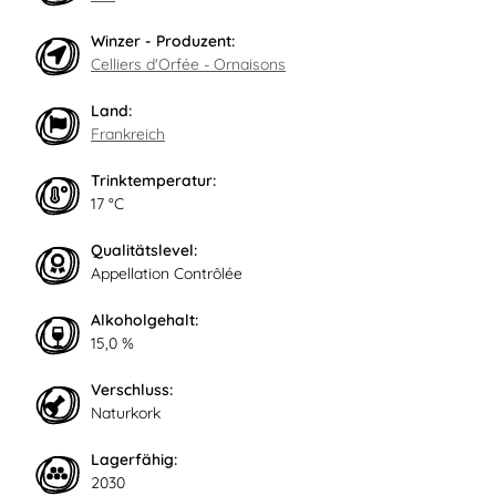
Winzer - Produzent:
Celliers d'Orfée - Ornaisons
Land:
Frankreich
Trinktemperatur:
17 °C
Qualitätslevel:
Appellation Contrôlée
Alkoholgehalt:
15,0 %
Verschluss:
Naturkork
Lagerfähig:
2030