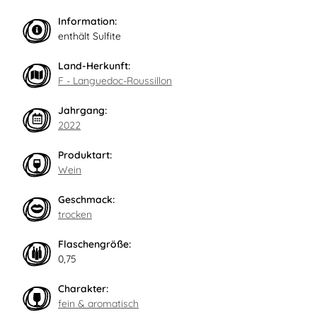
Information:
enthält Sulfite
Land-Herkunft:
F - Languedoc-Roussillon
Jahrgang:
2022
Produktart:
Wein
Geschmack:
trocken
Flaschengröße:
0,75
Charakter:
fein & aromatisch