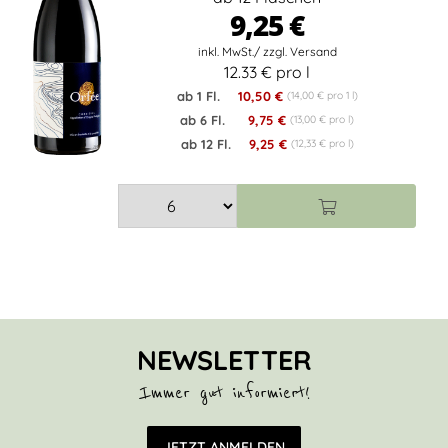
9,25 €
12.33 € pro l
ab 1 Fl.
10,50 €
(14,00 € pro 1 l)
ab 6 Fl.
9,75 €
(13,00 € pro l)
ab 12 Fl.
9,25 €
(12,33 € pro l)
NEWSLETTER
Immer gut informiert!
E-Mail Adresse
JETZT ANMELDEN