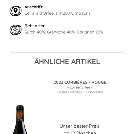
Anschrift:
Celliers d'Orfée, F-11200 Ornaisons
Rebsorten:
Syrah 40%, Grenache 40%, Carignan 20%
ÄHNLICHE ARTIKEL
2023 CORBIÈRES - ROUGE
» Cuvée Orfée «
Celliers d'Orfée - Ornaisons
Unser bester Preis!
ab 12 Flaschen