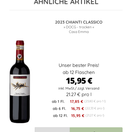
ÄHNLICHE ARTIKEL
2023 CHIANTI CLASSICO
» DOCG - trocken «
Casa Emma
Unser bester Preis!
ab 12 Flaschen
15,95 €
21.27 € pro l
ab 1 Fl.
17,85 €
(23,80 € pro 1 l)
ab 6 Fl.
16,75 €
(22,33 € pro l)
ab 12 Fl.
15,95 €
(21,27 € pro l)