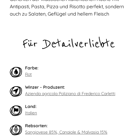
Antipasti, Pasta, Pizza und Risotto perfekt, sondern
auch zu Salaten, Geflügel und hellem Fleisch
Für Detailverliebte
Farbe:
Rot
Winzer - Produzent:
Azienda agricola Poliziano di Frederico Carletti
Land:
Italien
Rebsorten:
Sangiovese 85%, Canaiole & Malvasia 15%