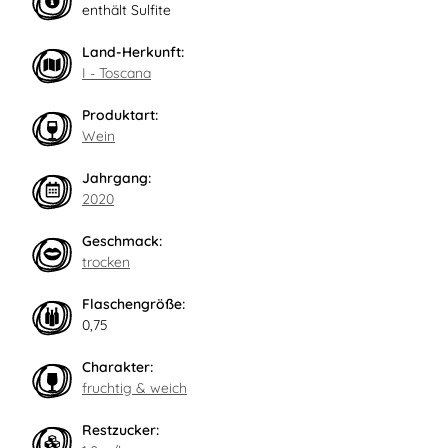
enthält Sulfite
Land-Herkunft:
I - Toscana
Produktart:
Wein
Jahrgang:
2020
Geschmack:
trocken
Flaschengröße:
0,75
Charakter:
fruchtig & weich
Restzucker: