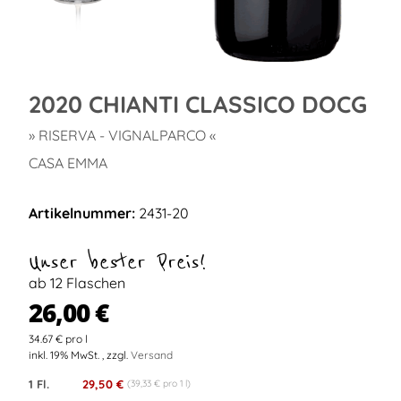
2020 CHIANTI CLASSICO DOCG
» RISERVA - VIGNALPARCO «
CASA EMMA
Artikelnummer:
2431-20
Unser bester Preis!
ab 12 Flaschen
26,00 €
34.67 € pro l
inkl. 19% MwSt. , zzgl.
Versand
1 Fl.
29,50 €
(39,33 € pro 1 l)