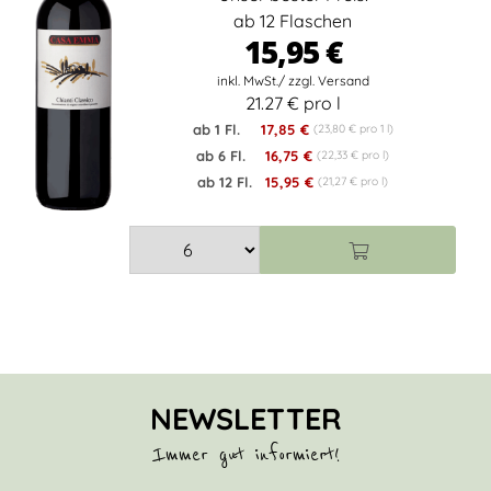
ab 12 Flaschen
15,95 €
21.27 € pro l
ab 1 Fl.
17,85 €
(23,80 € pro 1 l)
ab 6 Fl.
16,75 €
(22,33 € pro l)
ab 12 Fl.
15,95 €
(21,27 € pro l)
NEWSLETTER
Immer gut informiert!