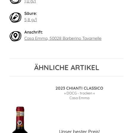
1,0 g/l
Säure:
5,8 g/l
Anschrift:
Casa Emma, 50028 Barberino Tavarnelle
ÄHNLICHE ARTIKEL
2023 CHIANTI CLASSICO
» DOCG - trocken «
Casa Emma
Unser bester Preis!