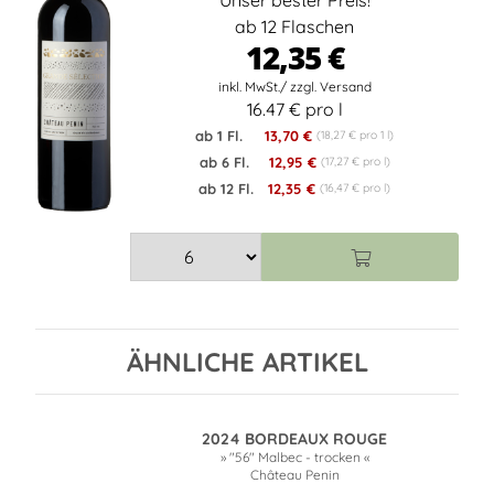
Unser bester Preis!
ab 12 Flaschen
12,35 €
16.47 € pro l
ab 1 Fl.
13,70 €
(18,27 € pro 1 l)
ab 6 Fl.
12,95 €
(17,27 € pro l)
ab 12 Fl.
12,35 €
(16,47 € pro l)
ÄHNLICHE ARTIKEL
2024 BORDEAUX ROUGE
» "56" Malbec - trocken «
Château Penin