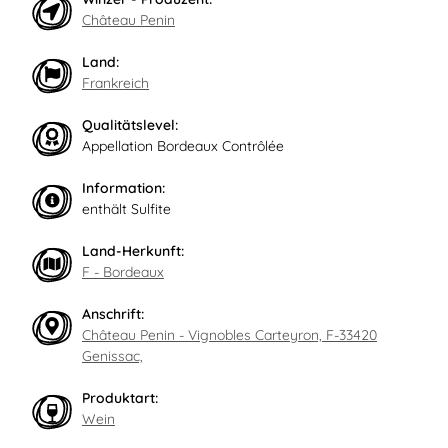
Château Penin
Land:
Frankreich
Qualitätslevel:
Appellation Bordeaux Contrôlée
Information:
enthält Sulfite
Land-Herkunft:
F - Bordeaux
Anschrift:
Château Penin - Vignobles Carteyron, F-33420
Genissac,
Produktart:
Wein