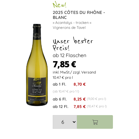
2025 CÔTES DU RHÔNE -
BLANC
» Acantalys - trocken «
Vignerons de Tavel
Unser bester
Preis!
ab 12 Flaschen
7,85 €
10.47 € pro l
ab 1 Fl.
8,70 €
(ab 10,47 € pro 1 l)
ab 6 Fl.
8,25 €
(11,00 € pro l)
ab 12 Fl.
7,85 €
(10,47 € pro l)