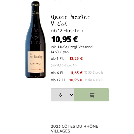
Unser bester
Preis!
ab 12 Flaschen
10,95 €
14.60 € pro l
ab 1 Fl.
12,25 €
(ab 14,60 € pro 1 l)
ab 6 Fl.
11,65 €
(15,53 € pro l)
ab 12 Fl.
10,95 €
(14,60 € pro l)
2023 CÔTES DU RHÔNE
VILLAGES