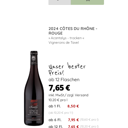
2024 CÔTES DU RHÔNE -
ROUGE
» Acantalys - trocken «
Vignerons de Tavel
Unser bester
Preis!
ab 12 Flaschen
7,65 €
10.20 € pro l
ab 1 Fl.
8,50 €
(ab 10,20 € pro 1 l)
ab 6 Fl.
7,95 €
(10,60 € pro l)
ab 12 Fl.
7,65 €
(10,20 € pro l)