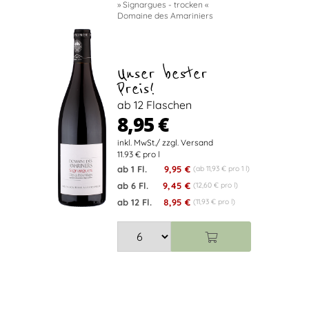
» Signargues - trocken «
Domaine des Amariniers
Unser bester
Preis!
ab 12 Flaschen
8,95 €
11.93 € pro l
ab 1 Fl.
9,95 €
(ab 11,93 € pro 1 l)
ab 6 Fl.
9,45 €
(12,60 € pro l)
ab 12 Fl.
8,95 €
(11,93 € pro l)