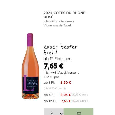
2024 CÔTES DU RHÔNE -
ROSÉ
» Tradition - trocken «
Vignerons de Tavel
Unser bester
Preis!
ab 12 Flaschen
7,65 €
10.20 € pro l
ab 1 Fl.
8,50 €
(ab 10,20 € pro 1 l)
ab 6 Fl.
8,05 €
(10,73 € pro l)
ab 12 Fl.
7,65 €
(10,20 € pro l)