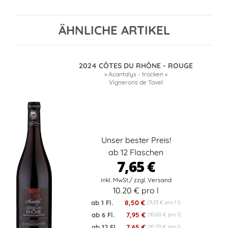
ÄHNLICHE ARTIKEL
2024 CÔTES DU RHÔNE - ROUGE
» Acantalys - trocken «
Vignerons de Tavel
Unser bester Preis!
ab 12 Flaschen
7,65 €
10.20 € pro l
ab 1 Fl.
8,50 €
(11,33 € pro 1 l)
ab 6 Fl.
7,95 €
(10,60 € pro l)
ab 12 Fl.
7,65 €
(10,20 € pro l)