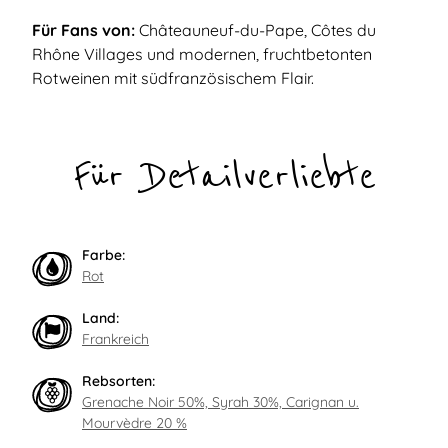
Für Fans von:
Châteauneuf-du-Pape, Côtes du
Rhône Villages und modernen, fruchtbetonten
Rotweinen mit südfranzösischem Flair.
Für Detailverliebte
Farbe:
Rot
Land:
Frankreich
Rebsorten:
Grenache Noir 50%, Syrah 30%, Carignan u.
Mourvèdre 20 %