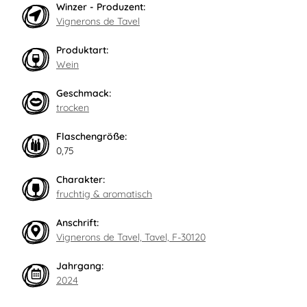
Winzer - Produzent:
Vignerons de Tavel
Produktart:
Wein
Geschmack:
trocken
Flaschengröße:
0,75
Charakter:
fruchtig & aromatisch
Anschrift:
Vignerons de Tavel, Tavel, F-30120
Jahrgang:
2024