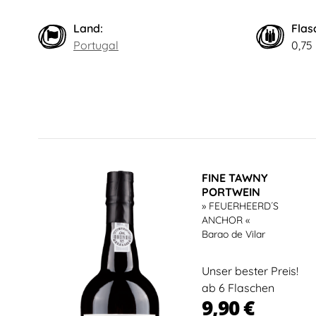
Land:
Flas
Portugal
0,75
FINE TAWNY
PORTWEIN
» FEUERHEERD´S
ANCHOR «
Barao de Vilar
Unser bester Preis!
ab 6 Flaschen
9,90 €