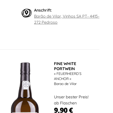
Anschrift:
Barão de Vilar, Vinhos SA PT- 4415-
272 Pedroso
FINE WHITE
PORTWEIN
» FEUERHEERD´S
ANCHOR «
Barao de Vilar
Unser bester Preis!
ab Flaschen
9,90 €