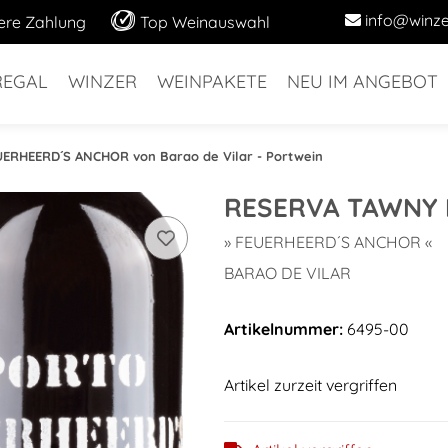
info@winze
ere Zahlung
Top Weinauswahl
REGAL
WINZER
WEINPAKETE
NEU IM ANGEBOT
ERHEERD´S ANCHOR von Barao de Vilar - Portwein
RESERVA TAWNY
» FEUERHEERD´S ANCHOR «
BARAO DE VILAR
Artikelnummer:
6495-00
Artikel zurzeit vergriffen