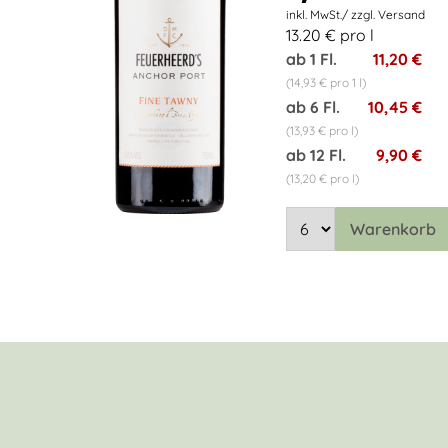
13.20 € pro l
ab 1 Fl.
11,20 €
(14,93 € pro 1 l)
ab 6 Fl.
10,45 €
(13,93 € pro l)
ab 12 Fl.
9,90 €
(13,20 € pro l)
Warenkorb