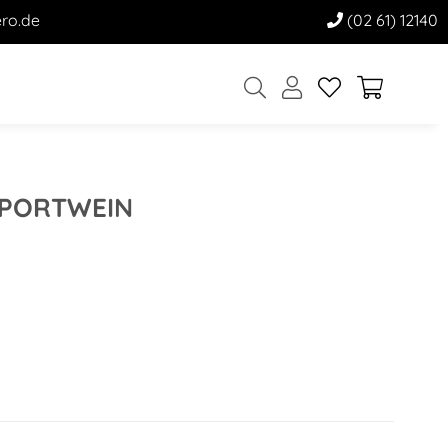
ro.de
(02 61) 12140
 PORTWEIN