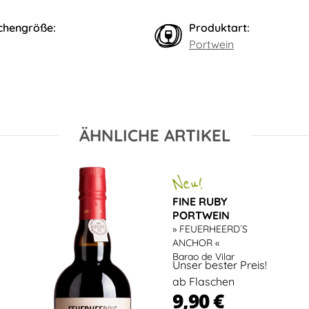
chengröße:
Produktart:
Portwein
ÄHNLICHE ARTIKEL
FINE RUBY
PORTWEIN
» FEUERHEERD´S
ANCHOR «
Barao de Vilar
Unser bester Preis!
ab Flaschen
9,90 €