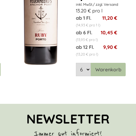
13.20 € pro l
ab 1 Fl.
11,20 €
(14,93 € pro 1 l)
ab 6 Fl.
10,45 €
(13,93 € pro l)
ab 12 Fl.
9,90 €
(13,20 € pro l)
Warenkorb
NEWSLETTER
Immer gut informiert!