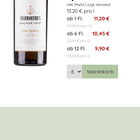
13.20 € pro l
ab 1 Fl.
11,20 €
(14,93 € pro 1 l)
ab 6 Fl.
10,45 €
(13,93 € pro l)
ab 12 Fl.
9,90 €
(13,20 € pro l)
Warenkorb