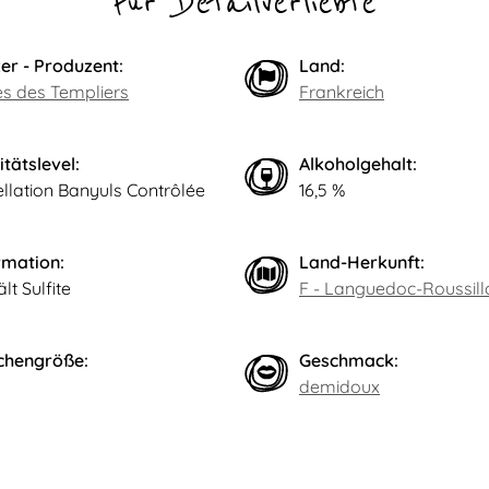
Für Detailverliebte
er - Produzent:
Land:
es des Templiers
Frankreich
itätslevel:
Alkoholgehalt:
llation Banyuls Contrôlée
16,5 %
rmation:
Land-Herkunft:
lt Sulfite
F - Languedoc-Roussill
chengröße:
Geschmack:
demidoux