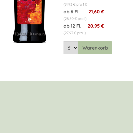
(31,93 € pro 1 l)
ab 6 Fl.
21,60 €
(28,80 € pro l)
ab 12 Fl.
20,95 €
(27,93 € pro l)
Warenkorb