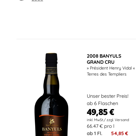
2008 BANYULS
GRAND CRU
» Président Henry Vidal «
Terres des Templiers
Unser bester Preis!
ab 6 Flaschen
49,85 €
66.47 € pro l
ab 1 Fl.
54,85 €