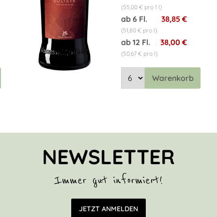
(55,00 € pro 1 l)
ab 6 Fl.
38,85 €
(51,80 € pro l)
ab 12 Fl.
38,00 €
(50,67 € pro l)
Warenkorb
NEWSLETTER
Immer gut informiert!
E-Mail Adresse
JETZT ANMELDEN