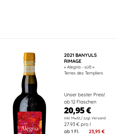
2021 BANYULS
RIMAGE
» Alegria - süß «
Terres des Templiers
Unser bester Preis!
ab 12 Flaschen
20,95 €
27.93 € pro l
ab 1 Fl.
23,95 €