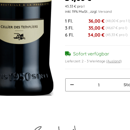
45.33 € pro l
inkl. 19% MwSt. , zzgl.
Versand
1 Fl.
36,00 €
(48,00 € pro 1 l)
3 Fl.
35,00 €
(46,67 € pro l)
6 Fl.
34,00 €
(45,33 € pro l)
Sofort verfügbar
Lieferzeit:
2 - 3 Werktage
(Ausland)
St