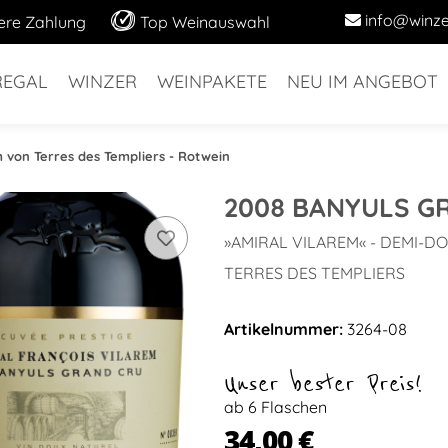
info@winze
ere Zahlung
Top Weinauswahl
REGAL
WINZER
WEINPAKETE
NEU IM ANGEBOT
 von Terres des Templiers - Rotwein
2008 BANYULS G
»AMIRAL VILAREM« - DEMI-D
TERRES DES TEMPLIERS
Artikelnummer:
3264-08
Unser bester Preis!
ab 6 Flaschen
34,00 €