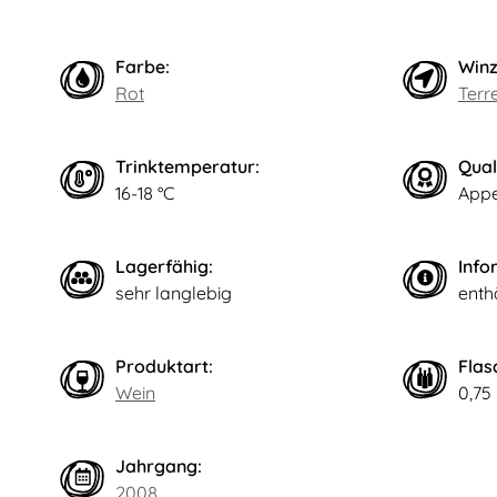
Farbe:
Winz
Rot
Terr
Trinktemperatur:
Qual
16-18 °C
Appe
Lagerfähig:
Info
sehr langlebig
enthä
Produktart:
Flas
Wein
0,75
Jahrgang:
2008