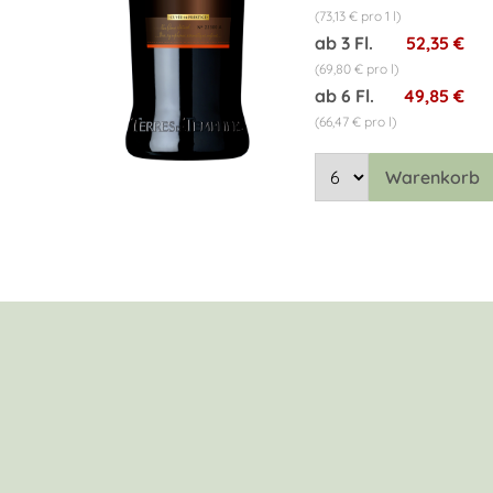
(73,13 € pro 1 l)
ab 3 Fl.
52,35 €
(69,80 € pro l)
ab 6 Fl.
49,85 €
(66,47 € pro l)
Warenkorb