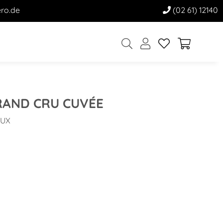
ro.de
(02 61) 12140
RAND CRU CUVÉE
OUX