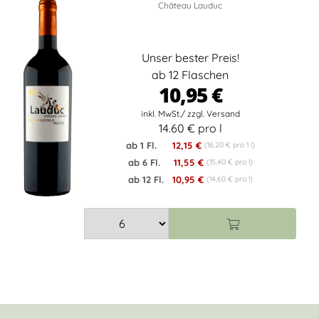
Château Lauduc
Unser bester Preis!
ab 12 Flaschen
10,95 €
14.60 € pro l
ab 1 Fl.
12,15 €
(16,20 € pro 1 l)
ab 6 Fl.
11,55 €
(15,40 € pro l)
ab 12 Fl.
10,95 €
(14,60 € pro l)