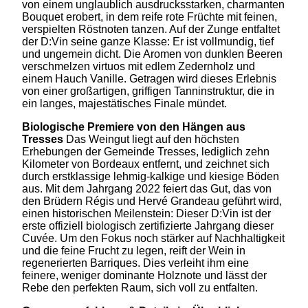
von einem unglaublich ausdrucksstarken, charmanten
Bouquet erobert, in dem reife rote Früchte mit feinen,
verspielten Röstnoten tanzen. Auf der Zunge entfaltet
der D:Vin seine ganze Klasse: Er ist vollmundig, tief
und ungemein dicht. Die Aromen von dunklen Beeren
verschmelzen virtuos mit edlem Zedernholz und
einem Hauch Vanille. Getragen wird dieses Erlebnis
von einer großartigen, griffigen Tanninstruktur, die in
ein langes, majestätisches Finale mündet.
Biologische Premiere von den Hängen aus
Tresses
Das Weingut liegt auf den höchsten
Erhebungen der Gemeinde Tresses, lediglich zehn
Kilometer von Bordeaux entfernt, und zeichnet sich
durch erstklassige lehmig-kalkige und kiesige Böden
aus
. Mit dem Jahrgang 2022 feiert das Gut, das von
den Brüdern Régis und Hervé Grandeau geführt wird
,
einen historischen Meilenstein: Dieser D:Vin ist der
erste offiziell biologisch zertifizierte Jahrgang dieser
Cuvée. Um den Fokus noch stärker auf Nachhaltigkeit
und die feine Frucht zu legen, reift der Wein in
regenerierten Barriques. Dies verleiht ihm eine
feinere, weniger dominante Holznote und lässt der
Rebe den perfekten Raum, sich voll zu entfalten.