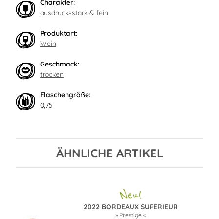
Charakter:
ausdrucksstark & fein
Produktart:
Wein
Geschmack:
trocken
Flaschengröße:
0,75
ÄHNLICHE ARTIKEL
2022 BORDEAUX SUPERIEUR
» Prestige «