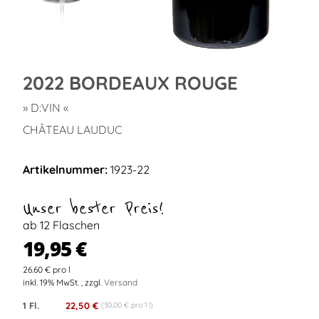
2022 BORDEAUX ROUGE
» D:VIN «
CHÂTEAU LAUDUC
Artikelnummer:
1923-22
Unser bester Preis!
ab 12 Flaschen
19,95 €
26.60 € pro l
inkl. 19% MwSt. , zzgl.
Versand
1 Fl.
22,50 €
(30,00 € pro 1 l)