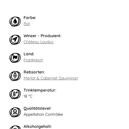
Farbe:
Rot
Winzer - Produzent:
Château Lauduc
Land:
Frankreich
Rebsorten:
Merlot & Cabernet Sauvignon
Trinktemperatur:
18 °C
Qualitätslevel:
Appellation Contrôlée
Alkoholgehalt: