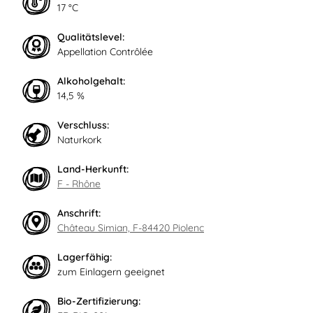
17 °C
Qualitätslevel:
Appellation Contrôlée
Alkoholgehalt:
14,5 %
Verschluss:
Naturkork
Land-Herkunft:
F - Rhône
Anschrift:
Château Simian, F-84420 Piolenc
Lagerfähig:
zum Einlagern geeignet
Bio-Zertifizierung: