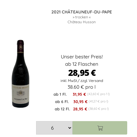
2021 CHÂTEAUNEUF-DU-PAPE
» trocken «
Château Husson
Unser bester Preis!
ab 12 Flaschen
28,95 €
38.60 € pro l
ab 1 Fl.
31,95 €
(42,60 € pro 1 l)
ab 6 Fl.
30,95 €
(41,27 € pro l)
ab 12 Fl.
28,95 €
(38,60 € pro l)