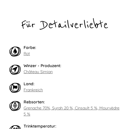
Für Detailverliebte
Farbe:
Rot
Winzer - Produzent:
Château Simian
Land:
Frankreich
Rebsorten:
Grenache 70%, Syrah 20 %, Cinsault 5 %, Mourvèdre
5 %
Trinktemperatur: