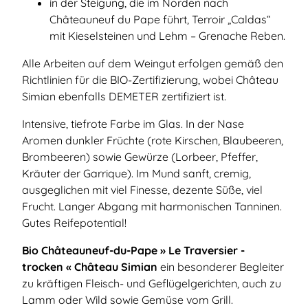
in der Steigung, die im Norden nach
Châteauneuf du Pape führt, Terroir „Caldas“
mit Kieselsteinen und Lehm – Grenache Reben.
Alle Arbeiten auf dem Weingut erfolgen gemäß den
Richtlinien für die BIO-Zertifizierung, wobei Château
Simian ebenfalls DEMETER zertifiziert ist.
Intensive, tiefrote Farbe im Glas. In der Nase
Aromen dunkler Früchte (rote Kirschen, Blaubeeren,
Brombeeren) sowie Gewürze (Lorbeer, Pfeffer,
Kräuter der Garrique). Im Mund sanft, cremig,
ausgeglichen mit viel Finesse, dezente Süße, viel
Frucht. Langer Abgang mit harmonischen Tanninen.
Gutes Reifepotential!
Bio Châteauneuf-du-Pape » Le Traversier -
trocken « Château Simian
ein besonderer Begleiter
zu kräftigen Fleisch- und Geflügelgerichten, auch zu
Lamm oder Wild sowie Gemüse vom Grill.