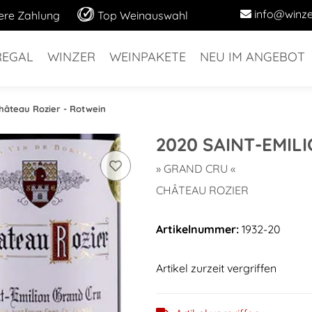
info@winze
ere Zahlung
Top Weinauswahl
REGAL
WINZER
WEINPAKETE
NEU IM ANGEBOT
hâteau Rozier - Rotwein
2020 SAINT-EMIL
» GRAND CRU «
CHÂTEAU ROZIER
Artikelnummer:
1932-20
Artikel zurzeit vergriffen