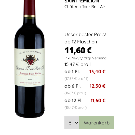
SAINT-EMILION
Château Tour Bel- Air
Unser bester Preis!
ab 12 Flaschen
11,60 €
15.47 € pro l
ab 1 Fl.
13,40 €
(17,87 € pro 1 l)
ab 6 Fl.
12,50 €
(16,67 € pro l)
ab 12 Fl.
11,60 €
(15,47 € pro l)
Warenkorb