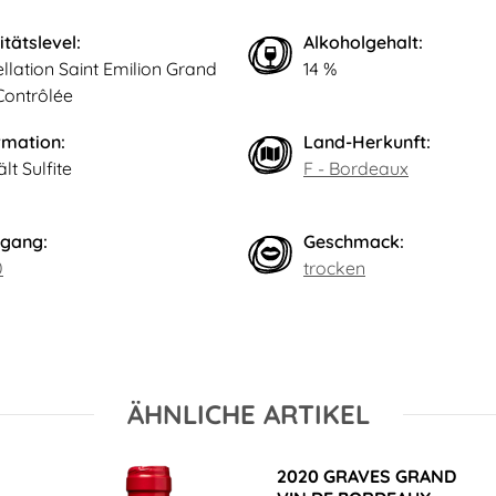
itätslevel:
Alkoholgehalt:
llation Saint Emilion Grand
14 %
Contrôlée
rmation:
Land-Herkunft:
lt Sulfite
F - Bordeaux
gang:
Geschmack:
0
trocken
ÄHNLICHE ARTIKEL
2020 GRAVES GRAND