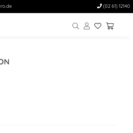
ro.de
(02 61) 12140
ION