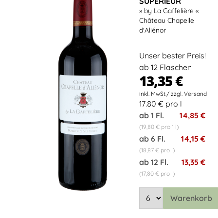
SUPÉRIEUR
» by La Gaffelière «
Château Chapelle
d'Aliénor
Unser bester Preis!
ab 12 Flaschen
13,35 €
17.80 € pro l
ab 1 Fl.
14,85 €
(19,80 € pro 1 l)
ab 6 Fl.
14,15 €
(18,87 € pro l)
ab 12 Fl.
13,35 €
(17,80 € pro l)
Warenkorb