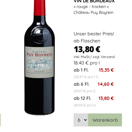
VIN DE BORDEAUX
» rouge - trocken «
Château Puy Boyrein
Unser bester Preis!
ab Flaschen
13,80 €
18.40 € pro l
ab 1 Fl.
15,35 €
(20,47 € pro 1 l)
ab 6 Fl.
14,60 €
(19,47 € pro l)
ab 12 Fl.
13,80 €
(18,40 € pro l)
Warenkorb