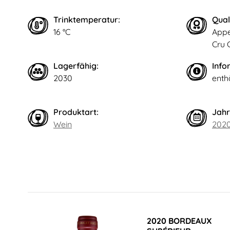
Trinktemperatur:
Qual
16 °C
Appe
Cru 
Lagerfähig:
Info
2030
enthä
Produktart:
Jahr
Wein
202
2020 BORDEAUX