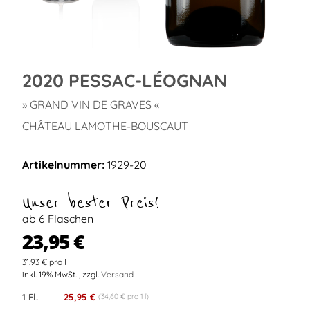
2020 PESSAC-LÉOGNAN
» GRAND VIN DE GRAVES «
CHÂTEAU LAMOTHE-BOUSCAUT
Artikelnummer:
1929-20
Unser bester Preis!
ab 6 Flaschen
23,95 €
31.93 € pro l
inkl. 19% MwSt. , zzgl.
Versand
1 Fl.
25,95 €
(34,60 € pro 1 l)