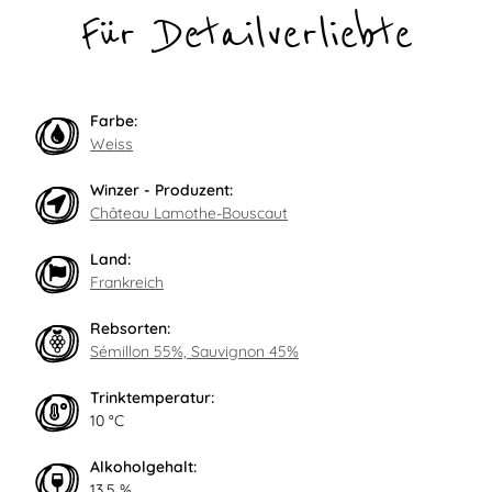
Für Detailverliebte
Farbe:
Weiss
Winzer - Produzent:
Château Lamothe-Bouscaut
Land:
Frankreich
Rebsorten:
Sémillon 55%, Sauvignon 45%
Trinktemperatur:
10 °C
Alkoholgehalt:
13,5 %