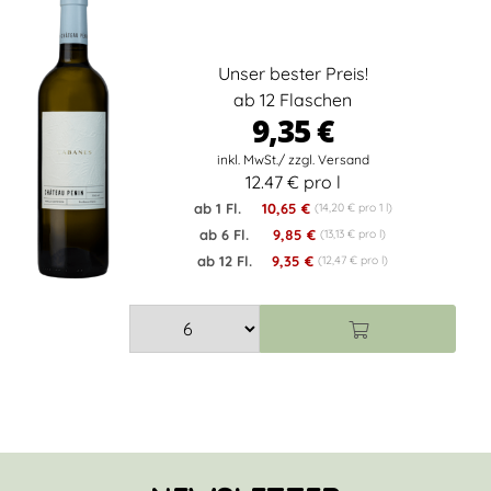
Unser bester Preis!
ab 12 Flaschen
9,35 €
12.47 € pro l
ab 1 Fl.
10,65 €
(14,20 € pro 1 l)
ab 6 Fl.
9,85 €
(13,13 € pro l)
ab 12 Fl.
9,35 €
(12,47 € pro l)