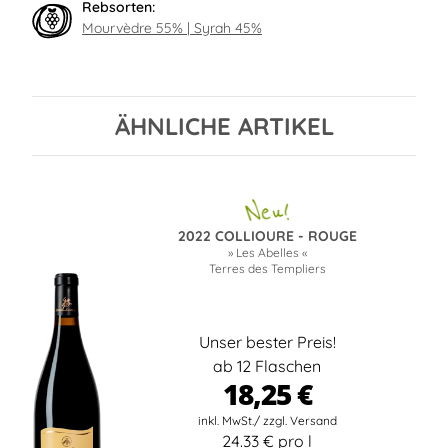
Rebsorten:
Mourvèdre 55% | Syrah 45%
ÄHNLICHE ARTIKEL
2022 COLLIOURE - ROUGE
» Les Abelles «
Terres des Templiers
Unser bester Preis!
ab 12 Flaschen
18,25 €
24.33 € pro l