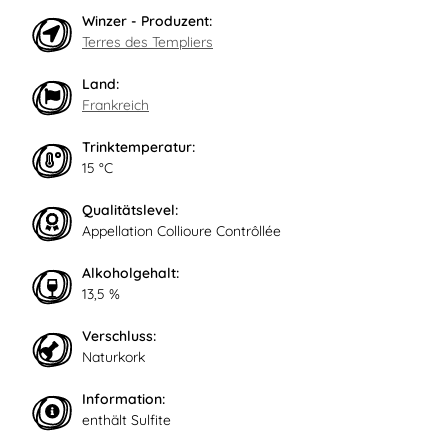
Winzer - Produzent:
Terres des Templiers
Land:
Frankreich
Trinktemperatur:
15 °C
Qualitätslevel:
Appellation Collioure Contrôllée
Alkoholgehalt:
13,5 %
Verschluss:
Naturkork
Information:
enthält Sulfite