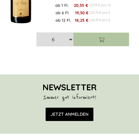
ab 1 Fl.
20,35 €
(27,13 € pro 1 l)
ab 6 Fl.
19,30 €
(25,73 € pro l)
ab 12 Fl.
18,25 €
(24,33 € pro l)
NEWSLETTER
Immer gut informiert!
E-Mail Adresse
JETZT ANMELDEN