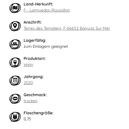
Land-Herkunft:
F - Languedoc-Roussillon
Anschrift:
Terres des Templiers, F-66652 Banyuls Sur Mer
Lagerfähig:
zum Einlagern geeignet
Produktart:
Wein
Jahrgang:
2020
Geschmack:
trocken
Flaschengröße:
0,75