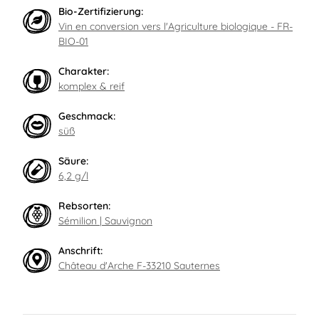
Bio-Zertifizierung:
Vin en conversion vers l'Agriculture biologique - FR-
BIO-01
Charakter:
komplex & reif
Geschmack:
süß
Säure:
6,2 g/l
Rebsorten:
Sémilion | Sauvignon
Anschrift:
Château d'Arche F-33210 Sauternes