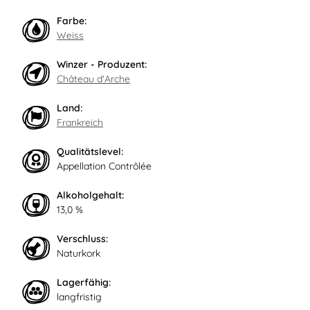
Farbe:
Weiss
Winzer - Produzent:
Château d'Arche
Land:
Frankreich
Qualitätslevel:
Appellation Contrôlée
Alkoholgehalt:
13,0 %
Verschluss:
Naturkork
Lagerfähig:
langfristig