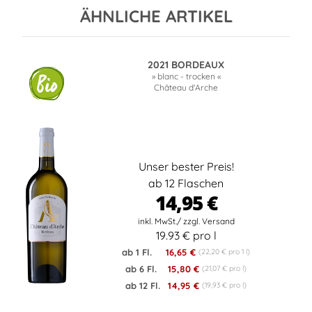
ÄHNLICHE ARTIKEL
2021 BORDEAUX
» blanc - trocken «
Château d'Arche
Unser bester Preis!
ab 12 Flaschen
14,95 €
19.93 € pro l
ab 1 Fl.
16,65 €
(22,20 € pro 1 l)
ab 6 Fl.
15,80 €
(21,07 € pro l)
ab 12 Fl.
14,95 €
(19,93 € pro l)