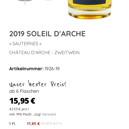
2019 SOLEIL D'ARCHE
» SAUTERNES «
CHÂTEAU D'ARCHE - ZWEITWEIN
Artikelnummer:
1926-19
Unser bester Preis!
ab 6 Flaschen
15,95 €
42.53 € pro l
inkl. 19% MwSt. , zzgl.
Versand
1 Fl.
17,85 €
(47,60 € pro 1 l)