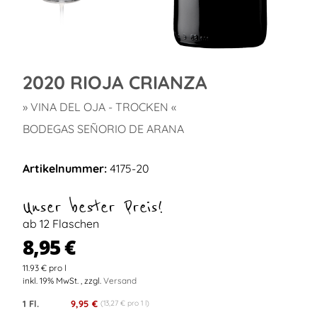
2020 RIOJA CRIANZA
» VINA DEL OJA - TROCKEN «
BODEGAS SEÑORIO DE ARANA
Artikelnummer:
4175-20
Unser bester Preis!
ab 12 Flaschen
8,95 €
11.93 € pro l
inkl. 19% MwSt. , zzgl.
Versand
1 Fl.
9,95 €
(13,27 € pro 1 l)