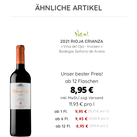
ÄHNLICHE ARTIKEL
2021 RIOJA CRIANZA
» Vina del Oja - trocken «
Bodegas Señorio de Arana
Unser bester Preis!
ab 12 Flaschen
8,95 €
11.93 € pro l
ab 1 Fl.
9,95 €
(13,27 € pro 1 l)
ab 6 Fl.
9,45 €
(12,60 € pro l)
ab 12 Fl.
8,95 €
(11,93 € pro l)