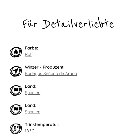
Für Detailverliebte
Farbe:
Rot
Winzer - Produzent:
Bodegas Señorio de Arana
Land:
Spanien
Land:
Spanien
Trinktemperatur:
18 °C