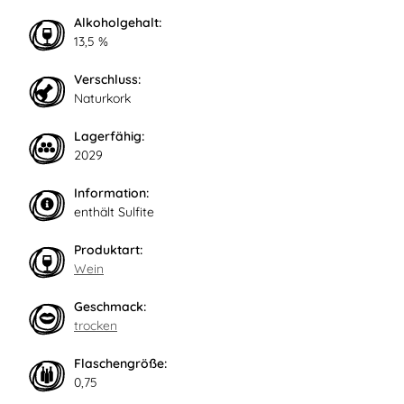
Alkoholgehalt:
13,5 %
Verschluss:
Naturkork
Lagerfähig:
2029
Information:
enthält Sulfite
Produktart:
Wein
Geschmack:
trocken
Flaschengröße:
0,75