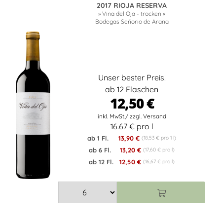
2017 RIOJA RESERVA
» Vina del Oja - trocken «
Bodegas Señorio de Arana
Unser bester Preis!
ab 12 Flaschen
12,50 €
16.67 € pro l
ab 1 Fl.
13,90 €
(18,53 € pro 1 l)
ab 6 Fl.
13,20 €
(17,60 € pro l)
ab 12 Fl.
12,50 €
(16,67 € pro l)