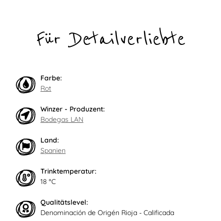
Für Detailverliebte
Farbe:
Rot
Winzer - Produzent:
Bodegas LAN
Land:
Spanien
Trinktemperatur:
18 °C
Qualitätslevel:
Denominación de Origén Rioja - Calificada