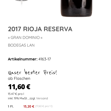
2017 RIOJA RESERVA
» GRAN DOMINIO «
BODEGAS LAN
Artikelnummer:
4163-17
Unser bester Preis!
ab Flaschen
11,60 €
15.47 € pro l
inkl. 19% MwSt. , zzgl.
Versand
1 Fl.
13,20 €
(17,60 € pro 1 l)