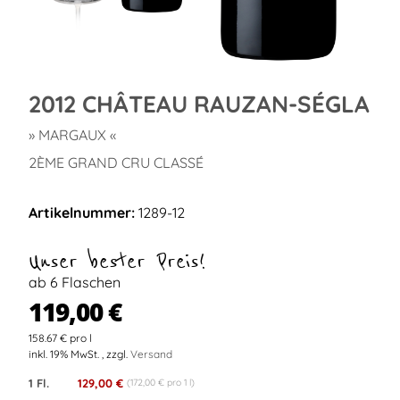
2012 CHÂTEAU RAUZAN-SÉGLA
» MARGAUX «
2ÈME GRAND CRU CLASSÉ
Artikelnummer:
1289-12
Unser bester Preis!
ab 6 Flaschen
119,00 €
158.67 € pro l
inkl. 19% MwSt. , zzgl.
Versand
1 Fl.
129,00 €
(172,00 € pro 1 l)