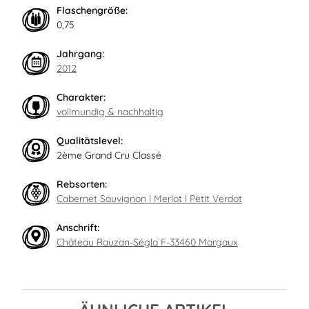
Flaschengröße:
0,75
Jahrgang:
2012
Charakter:
vollmundig & nachhaltig
Qualitätslevel:
2ème Grand Cru Classé
Rebsorten:
Cabernet Sauvignon l Merlot l Petit Verdot
Anschrift:
Château Rauzan-Ségla F-33460 Margaux