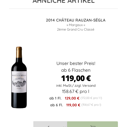
ÄHNLICHE ARTIKEL
2014 CHÂTEAU RAUZAN-SÉGLA
» Margaux «
2ème Grand Cru Classé
Unser bester Preis!
ab 6 Flaschen
119,00 €
158.67 € pro l
ab 1 Fl.
129,00 €
(172,00 € pro 1 l)
ab 6 Fl.
119,00 €
(158,67 € pro l)