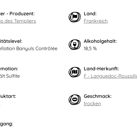
er - Produzent:
Land:
es des Templiers
Frankreich
itätslevel:
Alkoholgehalt:
llation Banyuls Contrôlée
18,5 %
rmation:
Land-Herkunft:
lt Sulfite
F - Languedoc-Roussill
uktart:
Geschmack:
n
trocken
gang: