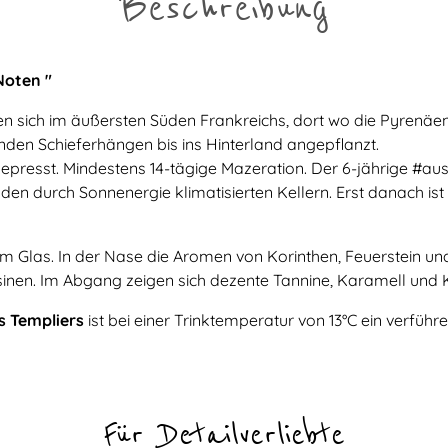
Beschreibung
Noten "
en sich im äußersten Süden Frankreichs, dort wo die Pyrenäe
den Schieferhängen bis ins Hinterland angepflanzt.
resst. Mindestens 14-tägige Mazeration. Der 6-jährige #ausb
 den durch Sonnenergie klimatisierten Kellern. Erst danach is
m Glas. In der Nase die Aromen von Korinthen, Feuerstein u
inen. Im Abgang zeigen sich dezente Tannine, Karamell und 
s Templiers
ist bei einer Trinktemperatur von 13°C ein verfüh
Für Detailverliebte