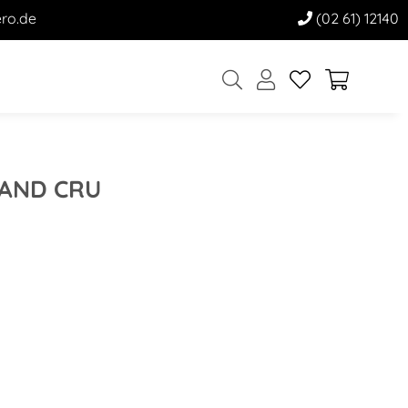
ro.de
(02 61) 12140
RAND CRU