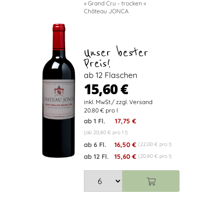
» Grand Cru - trocken «
Château JONCA
Unser bester
Preis!
ab 12 Flaschen
15,60 €
20.80 € pro l
ab 1 Fl.
17,75 €
(ab 20,80 € pro 1 l)
ab 6 Fl.
16,50 €
(22,00 € pro l)
ab 12 Fl.
15,60 €
(20,80 € pro l)