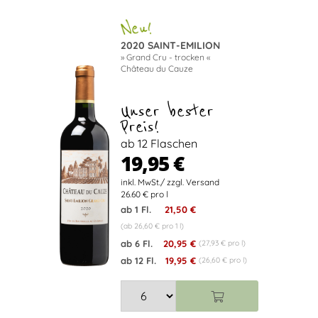
2020 SAINT-EMILION
» Grand Cru - trocken «
Château du Cauze
Unser bester
Preis!
ab 12 Flaschen
19,95 €
26.60 € pro l
ab 1 Fl.
21,50 €
(ab 26,60 € pro 1 l)
ab 6 Fl.
20,95 €
(27,93 € pro l)
ab 12 Fl.
19,95 €
(26,60 € pro l)