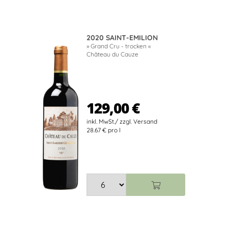
2020 SAINT-EMILION
» Grand Cru - trocken «
Château du Cauze
129,00 €
28.67 € pro l