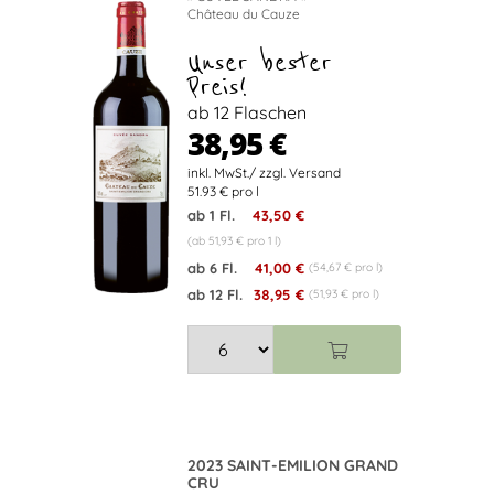
Château du Cauze
Unser bester
Preis!
ab 12 Flaschen
38,95 €
51.93 € pro l
ab 1 Fl.
43,50 €
(ab 51,93 € pro 1 l)
ab 6 Fl.
41,00 €
(54,67 € pro l)
ab 12 Fl.
38,95 €
(51,93 € pro l)
2023 SAINT-EMILION GRAND
CRU