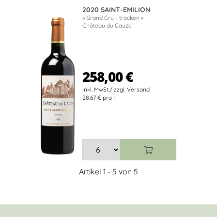
2020 SAINT-EMILION
» Grand Cru - trocken «
Château du Cauze
258,00 €
28.67 € pro l
Artikel 1 - 5 von 5