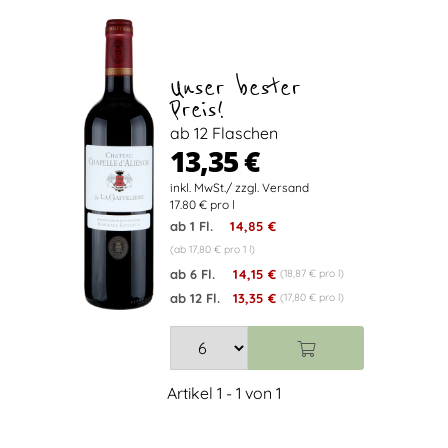
Unser bester
Preis!
ab 12 Flaschen
13,35 €
17.80 € pro l
ab 1 Fl.
14,85 €
(ab 17,80 € pro 1 l)
ab 6 Fl.
14,15 €
(18,87 € pro l)
ab 12 Fl.
13,35 €
(17,80 € pro l)
Artikel 1 - 1 von 1