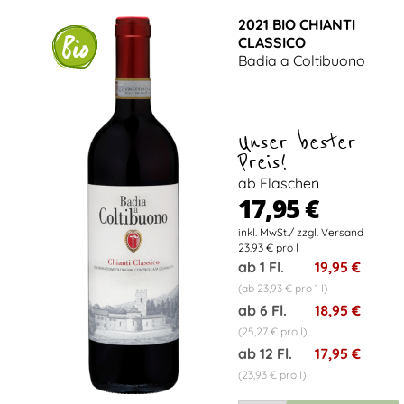
2021 BIO CHIANTI
CLASSICO
Badia a Coltibuono
Unser bester
Preis!
ab Flaschen
17,95 €
23.93 € pro l
ab 1 Fl.
19,95 €
(ab 23,93 € pro 1 l)
ab 6 Fl.
18,95 €
(25,27 € pro l)
ab 12 Fl.
17,95 €
(23,93 € pro l)