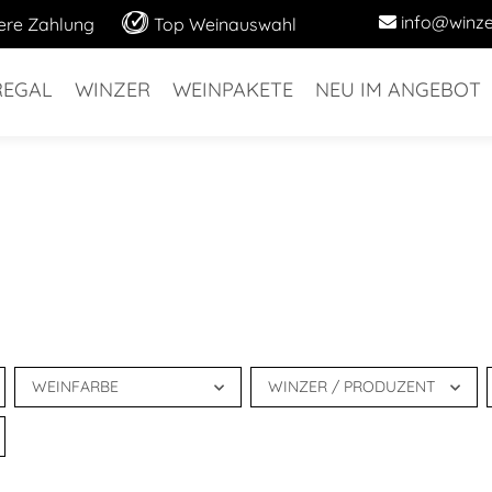
info@winze
ere Zahlung
Top Weinauswahl
REGAL
WINZER
WEINPAKETE
NEU IM ANGEBOT
WEINFARBE
WINZER / PRODUZENT