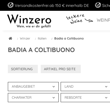
Versandkostenfrei ab 150 € innerhalb DE
Sich
WEIN
Winzer
Italien
Badia a Coltibuono
BADIA A COLTIBUONO
SORTIERUNG
ARTIKEL PRO SEITE
ANBAUGEBIET
LAND
CHARAKTER
REBSORTE