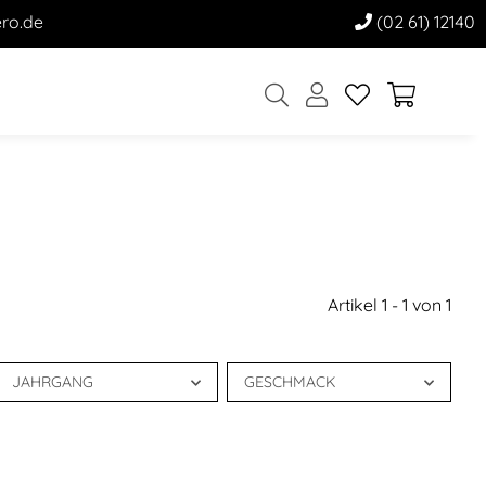
ro.de
(02 61) 12140
Artikel 1 - 1 von 1
JAHRGANG
GESCHMACK