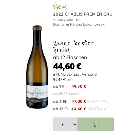
2022 CHABLIS PREMIER CRU
» Fourchaume «
Domaine Roland Lavantureux
Unser bester
Preis!
ab 12 Flaschen
44,60 €
59.47 € pro l
ab 1 Fl.
49,50 €
(ab 59,47 € pro 1 l)
ab 6 Fl.
47,00 €
(62,67 € pro l)
ab 12 Fl.
44,60 €
(59,47 € pro l)