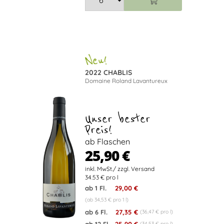
2022 CHABLIS
Domaine Roland Lavantureux
Unser bester
Preis!
ab Flaschen
25,90 €
34.53 € pro l
ab 1 Fl.
29,00 €
(ab 34,53 € pro 1 l)
ab 6 Fl.
27,35 €
(36,47 € pro l)
(34,53 € pro l)