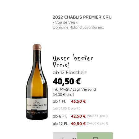
2022 CHABLIS PREMIER CRU
» Vau de Vey «
Domaine Roland Lavantureux
Unser bester
Preis!
ab 12 Flaschen
40,50 €
54.00 € pro l
ab 1 Fl.
46,50 €
(ab 54,00 € pro 1 l)
ab 6 Fl.
42,50 €
(56,67 € pro l)
ab 12 Fl.
40,50 €
(54,00 € pro l)