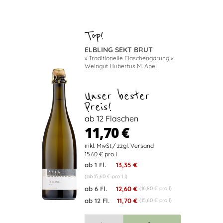
ELBLING SEKT BRUT
» Traditionelle Flaschengärung «
Weingut Hubertus M. Apel
Unser bester
Preis!
ab 12 Flaschen
11,70 €
15.60 € pro l
ab 1 Fl.
13,35 €
(ab 15,60 € pro 1 l)
ab 6 Fl.
12,60 €
(16,80 € pro l)
ab 12 Fl.
11,70 €
(15,60 € pro l)