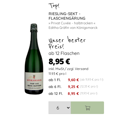
RIESLING-SEKT -
FLASCHENGÄRUNG
» Privat Cuvée - halbtrocken «
Editha Gräfin von Königsmarck
Unser bester
Preis!
ab 12 Flaschen
8,95 €
11.93 € pro l
ab 1 Fl.
9,60 €
(ab 11,93 € pro 1 l)
ab 6 Fl.
9,25 €
(12,33 € pro l)
ab 12 Fl.
8,95 €
(11,93 € pro l)