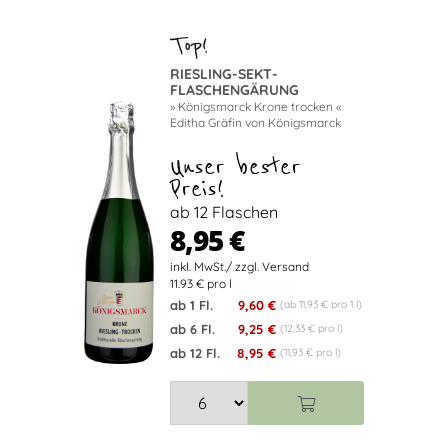
RIESLING-SEKT-
FLASCHENGÄRUNG
» Königsmarck Krone trocken «
Editha Gräfin von Königsmarck
Unser bester
Preis!
ab 12 Flaschen
8,95 €
11.93 € pro l
ab 1 Fl.
9,60 €
(ab 11,93 € pro 1 l)
ab 6 Fl.
9,25 €
(12,33 € pro l)
ab 12 Fl.
8,95 €
(11,93 € pro l)