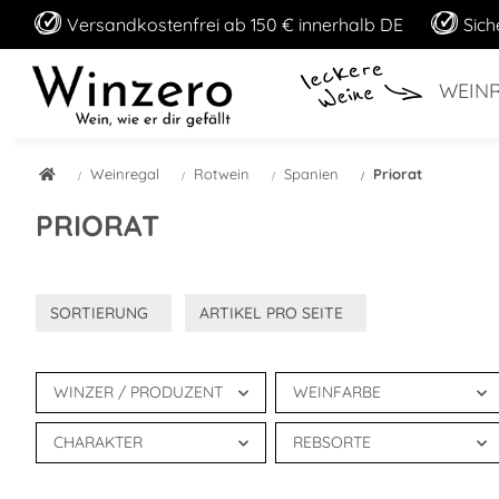
Versandkostenfrei ab 150 € innerhalb DE
Sich
WEIN
Weinregal
Rotwein
Spanien
Priorat
PRIORAT
SORTIERUNG
ARTIKEL PRO SEITE
WINZER / PRODUZENT
WEINFARBE
CHARAKTER
REBSORTE