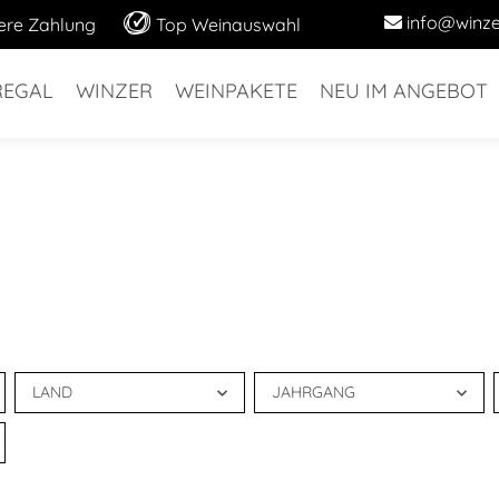
info@winze
ere Zahlung
Top Weinauswahl
REGAL
WINZER
WEINPAKETE
NEU IM ANGEBOT
LAND
JAHRGANG