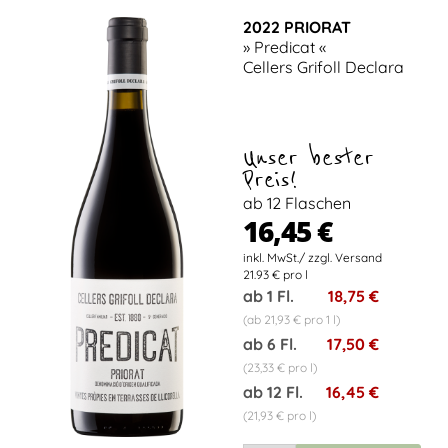
2022 PRIORAT
» Predicat «
Cellers Grifoll Declara
Unser bester
Preis!
ab 12 Flaschen
16,45 €
21.93 € pro l
ab 1 Fl.
18,75 €
(ab 21,93 € pro 1 l)
ab 6 Fl.
17,50 €
(23,33 € pro l)
ab 12 Fl.
16,45 €
(21,93 € pro l)