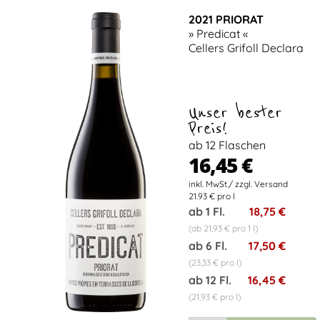
2021 PRIORAT
» Predicat «
Cellers Grifoll Declara
Unser bester
Preis!
ab 12 Flaschen
16,45 €
21.93 € pro l
ab 1 Fl.
18,75 €
(ab 21,93 € pro 1 l)
ab 6 Fl.
17,50 €
(23,33 € pro l)
ab 12 Fl.
16,45 €
(21,93 € pro l)