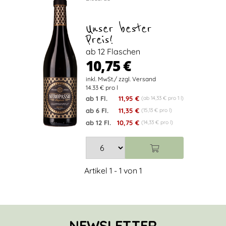
Unser bester
Preis!
ab 12 Flaschen
10,75 €
14.33 € pro l
ab 1 Fl.
11,95 €
(ab 14,33 € pro 1 l)
ab 6 Fl.
11,35 €
(15,13 € pro l)
ab 12 Fl.
10,75 €
(14,33 € pro l)
Artikel 1 - 1 von 1
NEWSLETTER