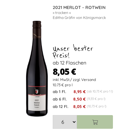
2021 MERLOT - ROTWEIN
» trocken «
Editha Gräfin von Königsmarck
Unser bester
Preis!
ab 12 Flaschen
8,05 €
10.73 € pro l
ab 1 Fl.
8,95 €
(ab 10,73 € pro 1 l)
ab 6 Fl.
8,50 €
(11,33 € pro l)
ab 12 Fl.
8,05 €
(10,73 € pro l)