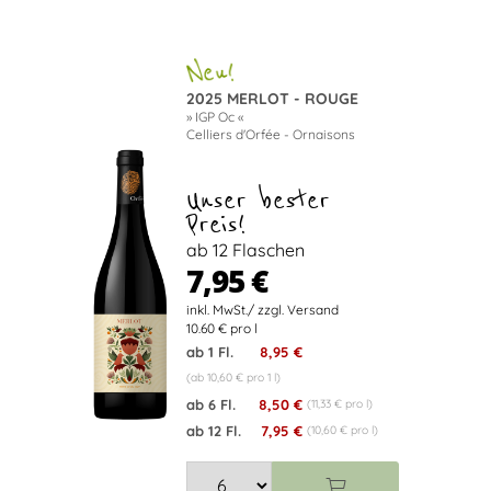
2025 MERLOT - ROUGE
» IGP Oc «
Celliers d'Orfée - Ornaisons
Unser bester
Preis!
ab 12 Flaschen
7,95 €
10.60 € pro l
ab 1 Fl.
8,95 €
(ab 10,60 € pro 1 l)
ab 6 Fl.
8,50 €
(11,33 € pro l)
ab 12 Fl.
7,95 €
(10,60 € pro l)