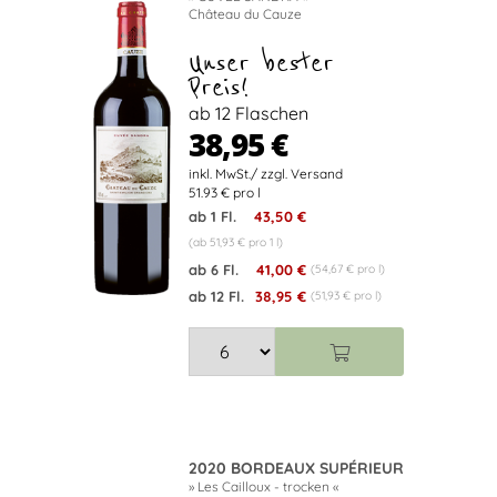
Château du Cauze
Unser bester
Preis!
ab 12 Flaschen
38,95 €
51.93 € pro l
ab 1 Fl.
43,50 €
(ab 51,93 € pro 1 l)
ab 6 Fl.
41,00 €
(54,67 € pro l)
ab 12 Fl.
38,95 €
(51,93 € pro l)
2020 BORDEAUX SUPÉRIEUR
» Les Cailloux - trocken «