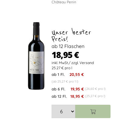
Château Penin
Unser bester
Preis!
ab 12 Flaschen
18,95 €
25.27 € pro l
ab 1 Fl.
20,55 €
(ab 25,27 € pro 1 l)
ab 6 Fl.
19,95 €
(26,60 € pro l)
ab 12 Fl.
18,95 €
(25,27 € pro l)