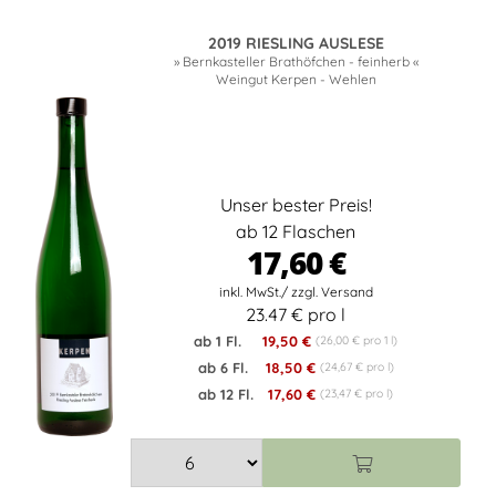
2019 RIESLING AUSLESE
» Bernkasteller Brathöfchen - feinherb «
Weingut Kerpen - Wehlen
Unser bester Preis!
ab 12 Flaschen
17,60 €
23.47 € pro l
ab 1 Fl.
19,50 €
(26,00 € pro 1 l)
ab 6 Fl.
18,50 €
(24,67 € pro l)
ab 12 Fl.
17,60 €
(23,47 € pro l)