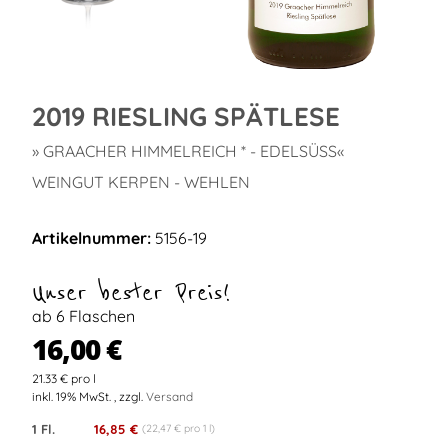
2019 RIESLING SPÄTLESE
» GRAACHER HIMMELREICH * - EDELSÜSS«
WEINGUT KERPEN - WEHLEN
Artikelnummer:
5156-19
Unser bester Preis!
ab 6 Flaschen
16,00 €
21.33 € pro l
inkl. 19% MwSt. , zzgl.
Versand
1 Fl.
16,85 €
(22,47 € pro 1 l)