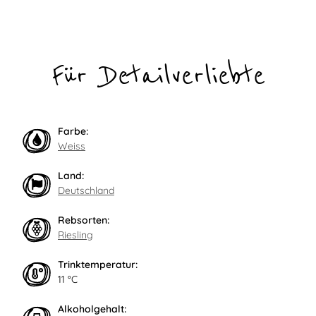
Für Detailverliebte
Farbe:
Weiss
Land:
Deutschland
Rebsorten:
Riesling
Trinktemperatur:
11 °C
Alkoholgehalt: